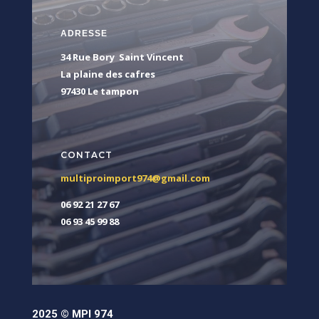
ADRESSE
34 Rue Bory Saint Vincent
La plaine des cafres
97430 Le tampon
CONTACT
multiproimport974@gmail.com
06 92 21 27 67
06 93 45 99 88
2025 © MPI 974