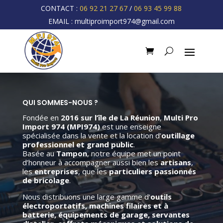
CONTACT :
06 92 21 27 67
/
06 93 45 99 88
EMAIL :
multiproimport974@gmail.com
QUI SOMMES-NOUS ?
Fondée en
2016 sur l’île de La Réunion
,
Multi Pro
Import 974 (MPI974)
est une enseigne
spécialisée dans la vente et la location d’
outillage
professionnel et grand public
.
Basée au
Tampon
, notre équipe met un point
d’honneur à accompagner aussi bien les
artisans
,
les
entreprises
, que les
particuliers passionnés
de bricolage
.
Nous distribuons une large gamme d’
outils
électroportatifs, machines filaires et à
batterie, équipements de garage, servantes