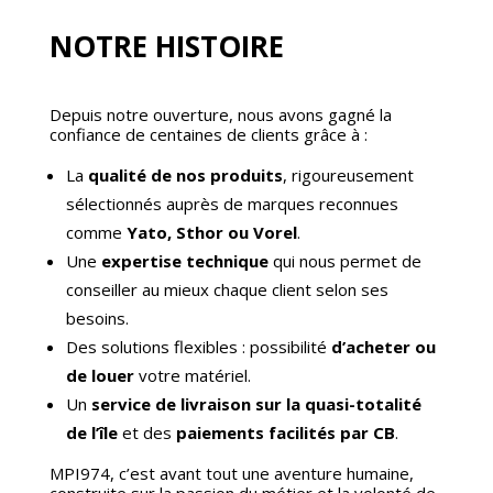
NOTRE HISTOIRE
Depuis notre ouverture, nous avons gagné la
confiance de centaines de clients grâce à :
La
qualité de nos produits
, rigoureusement
sélectionnés auprès de marques reconnues
comme
Yato, Sthor ou Vorel
.
Une
expertise technique
qui nous permet de
conseiller au mieux chaque client selon ses
besoins.
Des solutions flexibles : possibilité
d’acheter ou
de louer
votre matériel.
Un
service de livraison sur la quasi-totalité
de l’île
et des
paiements facilités par CB
.
MPI974, c’est avant tout une aventure humaine,
construite sur la passion du métier et la volonté de