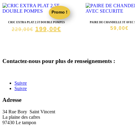
Promo !
CRIC EXTRA PLAT 2.5T DOUBLE POMPES
PAIRE DE CHANDELLE 3T AVEC
Le
Le
199,00
€
59,00
€
229,00
€
prix
prix
initial
actuel
était :
est :
229,00€.
199,00€.
Contactez-nous pour plus de renseignements :
Suivre
Suivre
Adresse
34 Rue Bory Saint Vincent
La plaine des cafres
97430 Le tampon