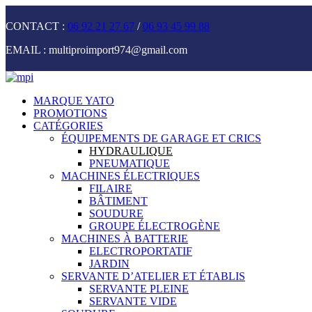
CONTACT :
06 92 21 27 67
/
06 93 45 99 88
EMAIL :
multiproimport974@gmail.com
MARQUE YATO
PROMOTIONS
CATÉGORIES
ÉQUIPEMENTS DE GARAGE ET CRICS
HYDRAULIQUE
PNEUMATIQUE
MACHINES ÉLECTRIQUES
FILAIRE
BÂTIMENT
SOUDURE
GROUPE ÉLECTROGÈNE
MACHINES À BATTERIE
ELECTROPORTATIF
JARDIN
SERVANTE D’ATELIER ET ÉTABLIS
SERVANTE PLEINE
SERVANTE VIDE