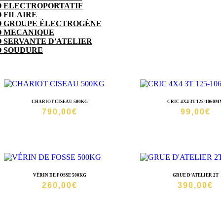
 ELECTROPORTATIF
 FILAIRE
O GROUPE ÉLECTROGÈNE
O MECANIQUE
 SERVANTE D'ATELIER
O SOUDURE
ACCUEIL
/
MECANIQUE
/ HYDRAULIQUE
CHARIOT CISEAU 500KG
CRIC 4X4 3T 125-1060
790,00
€
99,00
€
VÉRIN DE FOSSE 500KG
GRUE D’ATELIER 2T
260,00
€
390,00
€