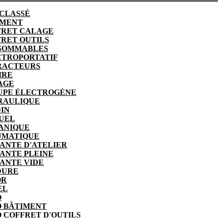
CLASSÉ
IMENT
FRET CALAGE
RET OUTILS
SOMMABLES
CTROPORTATIF
RACTEURS
IRE
AGE
UPE ÉLECTROGÈNE
RAULIQUE
IN
UEL
ANIQUE
UMATIQUE
ANTE D'ATELIER
ANTE PLEINE
ANTE VIDE
DURE
OR
EL
O
O BÂTIMENT
 COFFRET D'OUTILS