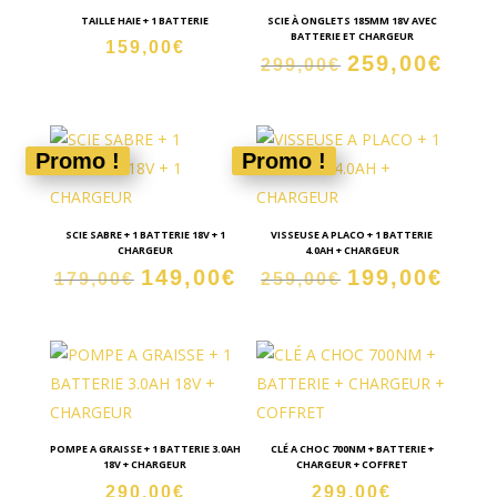
TAILLE HAIE + 1 BATTERIE
SCIE À ONGLETS 185MM 18V AVEC
BATTERIE ET CHARGEUR
159,00
€
259,00
€
Le
Le
299,00
€
prix
prix
initial
actue
était :
est :
Promo !
Promo !
299,00€.
259,0
SCIE SABRE + 1 BATTERIE 18V + 1
VISSEUSE A PLACO + 1 BATTERIE
CHARGEUR
4.0AH + CHARGEUR
149,00
€
199,00
€
Le
Le
Le
Le
179,00
€
259,00
€
prix
prix
prix
prix
initial
actuel
initial
actue
était :
est :
était :
est :
179,00€.
149,00€.
259,00€.
199,0
POMPE A GRAISSE + 1 BATTERIE 3.0AH
CLÉ A CHOC 700NM + BATTERIE +
18V + CHARGEUR
CHARGEUR + COFFRET
290,00
€
299,00
€