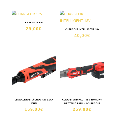
prix
prix
initial
actuel
était :
est :
159,00€.
139,00€.
CHARGEUR 12V
29,00
€
CHARGEUR INTELLIGENT 18V
40,00
€
CLE A CLIQUET À CHOC 12V 2.0AH
CLIQUET À IMPACT 18 V 160NM + 1
45NM
BATTERIE 4.0AH + 1 CHARGEUR
159,00
€
259,00
€