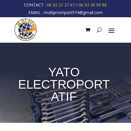
CONTACT :
06 92 21 27 67
/
06 93 45 99 88
EMAIL :
multiproimport974@gmail.com
YATO
ELECTROPORT
ATIF