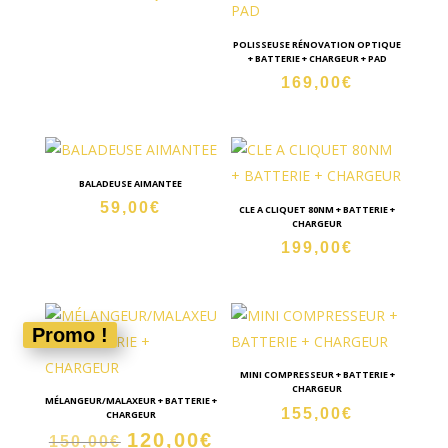
prix
prix
initial
actuel
POLISSEUSE RÉNOVATION OPTIQUE
+ BATTERIE + CHARGEUR + PAD
était :
est :
169,00
€
89,00€.
70,00€.
BALADEUSE AIMANTEE
59,00
€
CLE A CLIQUET 80NM + BATTERIE +
CHARGEUR
199,00
€
Promo !
MINI COMPRESSEUR + BATTERIE +
CHARGEUR
MÉLANGEUR/MALAXEUR + BATTERIE +
155,00
€
CHARGEUR
120,00
€
Le
Le
150,00
€