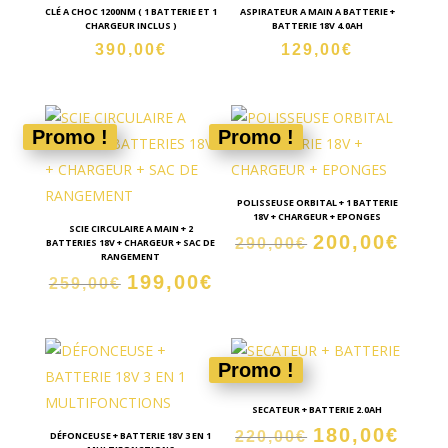
CLÉ A CHOC 1200NM ( 1 BATTERIE ET 1
ASPIRATEUR A MAIN A BATTERIE +
CHARGEUR INCLUS )
BATTERIE 18V 4.0AH
390,00
€
129,00
€
Promo !
Promo !
POLISSEUSE ORBITAL + 1 BATTERIE
18V + CHARGEUR + EPONGES
SCIE CIRCULAIRE A MAIN + 2
200,00
€
Le
Le
290,00
€
BATTERIES 18V + CHARGEUR + SAC DE
RANGEMENT
prix
prix
199,00
€
Le
Le
259,00
€
initial
actue
prix
prix
était :
est :
initial
actuel
290,00€.
200,0
était :
est :
Promo !
259,00€.
199,00€.
SECATEUR + BATTERIE 2.0AH
180,00
€
Le
Le
220,00
€
DÉFONCEUSE + BATTERIE 18V 3 EN 1