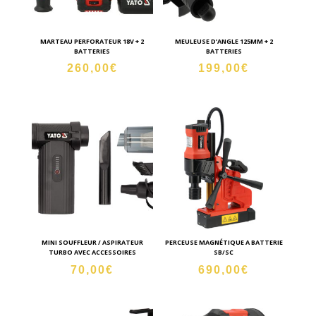
MARTEAU PERFORATEUR 18V + 2
MEULEUSE D’ANGLE 125MM + 2
BATTERIES
BATTERIES
260,00
€
199,00
€
MINI SOUFFLEUR / ASPIRATEUR
PERCEUSE MAGNÉTIQUE A BATTERIE
TURBO AVEC ACCESSOIRES
SB/SC
70,00
€
690,00
€