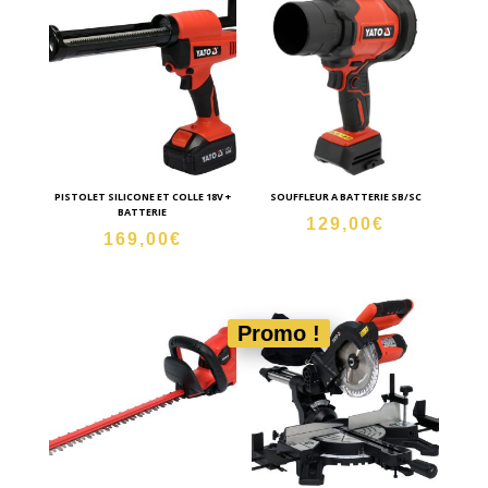
PISTOLET SILICONE ET COLLE 18V +
SOUFFLEUR A BATTERIE SB/SC
BATTERIE
129,00
€
169,00
€
Promo !