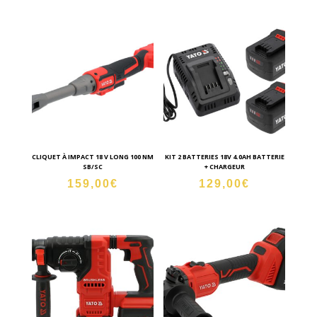
CLIQUET À IMPACT 18 V LONG 100 NM
KIT 2 BATTERIES 18V 4.0AH BATTERIE
SB/SC
+ CHARGEUR
159,00
€
129,00
€