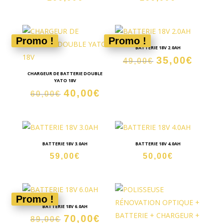
Promo !
Promo !
BATTERIE 18V 2.0AH
35,00
€
Le
Le
49,00
€
prix
prix
CHARGEUR DE BATTERIE DOUBLE
YATO 18V
initial
actuel
40,00
€
Le
Le
60,00
€
était :
est :
prix
prix
49,00€.
35,00€
initial
actuel
était :
est :
60,00€.
40,00€.
BATTERIE 18V 3.0AH
BATTERIE 18V 4.0AH
59,00
€
50,00
€
Promo !
BATTERIE 18V 6.0AH
70,00
€
Le
Le
89,00
€