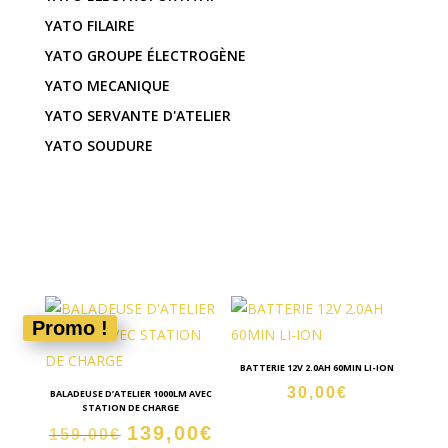
YATO FILAIRE
YATO GROUPE ÉLECTROGÈNE
YATO MECANIQUE
YATO SERVANTE D'ATELIER
YATO SOUDURE
ACCUEIL
/
YATO
/ YATO ELECTROPORTATIF
Promo !
BATTERIE 12V 2.0AH 60MIN LI-ION
30,00
€
BALADEUSE D’ATELIER 1000LM AVEC
STATION DE CHARGE
139,00
€
Le
Le
159,00
€