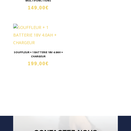
MULTIFONCTIONS
prix
prix
149,00
€
initial
actue
était :
est :
220,00€.
180,0
SOUFFLEUR + 1 BATTERIE 18V 4.0AH +
CHARGEUR
199,00
€