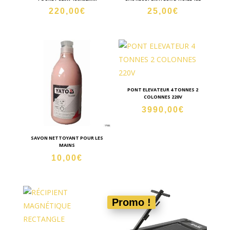
220,00
€
25,00
€
PONT ELEVATEUR 4 TONNES 2
COLONNES 220V
3990,00
€
SAVON NETTOYANT POUR LES
MAINS
10,00
€
Promo !