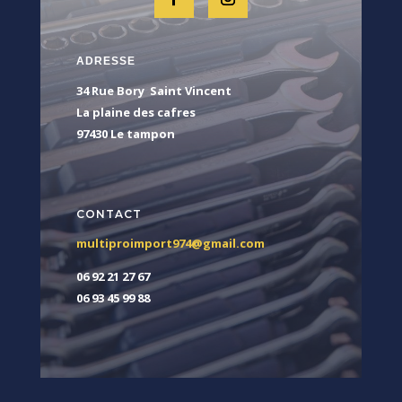
ADRESSE
34 Rue Bory Saint Vincent
La plaine des cafres
97430 Le tampon
CONTACT
multiproimport974@gmail.com
06 92 21 27 67
06 93 45 99 88