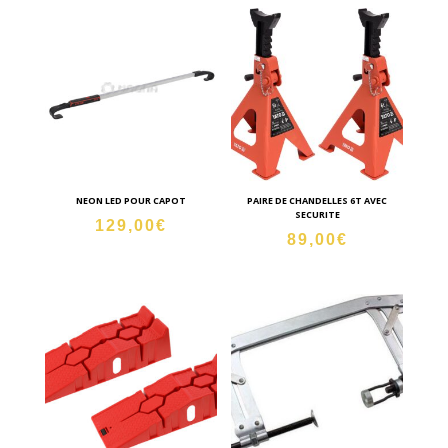
NEON LED POUR CAPOT
PAIRE DE CHANDELLES 6T AVEC
SECURITE
129,00
€
89,00
€