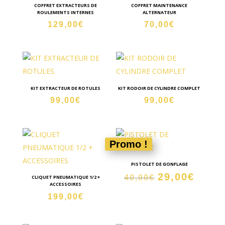
COFFRET EXTRACTEURS DE
COFFRET MAINTENANCE
ROULEMENTS INTERNES
ALTERNATEUR
129,00
€
70,00
€
KIT EXTRACTEUR DE ROTULES
KIT RODOIR DE CYLINDRE COMPLET
99,00
€
99,00
€
Promo !
PISTOLET DE GONFLAGE
29,00
€
Le
Le
40,00
€
CLIQUET PNEUMATIQUE 1/2 +
ACCESSOIRES
prix
prix
199,00
€
initial
actuel
était :
est :