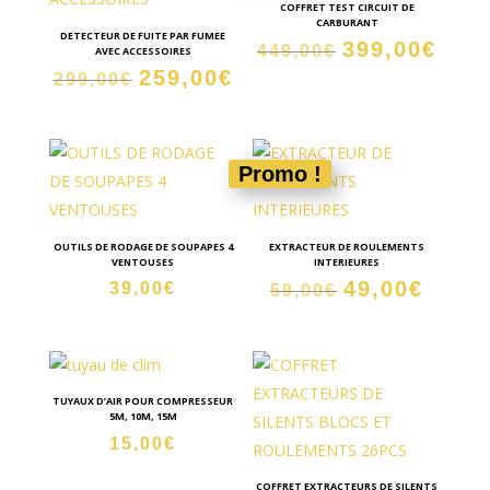
COFFRET TEST CIRCUIT DE
CARBURANT
DETECTEUR DE FUITE PAR FUMEE
399,00
€
Le
Le
449,00
€
AVEC ACCESSOIRES
259,00
€
Le
Le
prix
prix
299,00
€
prix
prix
initial
actue
initial
actuel
était :
est :
était :
est :
449,00€.
399,0
Promo !
299,00€.
259,00€.
OUTILS DE RODAGE DE SOUPAPES 4
EXTRACTEUR DE ROULEMENTS
VENTOUSES
INTERIEURES
49,00
€
Le
Le
39,00
€
59,00
€
prix
prix
initial
actuel
était :
est :
59,00€.
49,00€
TUYAUX D’AIR POUR COMPRESSEUR
5M, 10M, 15M
15,00
€
COFFRET EXTRACTEURS DE SILENTS