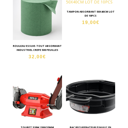
TAMPON ABSORBANT 50X40CM LOT
DE 10PCS
19,00
€
ROULEAU ESSUIE-TOUT ABSORBANT
INDUSTRIEL CREPE 500 FEUILLES
32,00
€
TOURET 520W 150X32MM
BAC RECUPERATEUR D’HUILE 15L