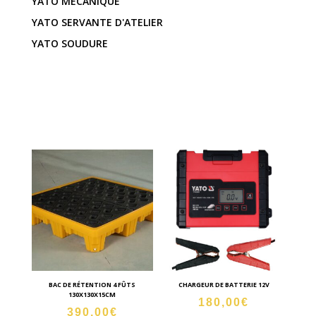
YATO MECANIQUE
YATO SERVANTE D'ATELIER
YATO SOUDURE
ACCUEIL
/
MECANIQUE
/ GARAGE
BAC DE RÉTENTION 4 FÛTS
CHARGEUR DE BATTERIE 12V
130X130X15CM
180,00
€
390,00
€