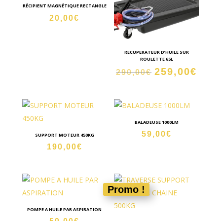
RÉCIPIENT MAGNÉTIQUE RECTANGLE
20,00
€
RECUPERATEUR D’HUILE SUR
ROULETTE 65L
259,00
€
Le
Le
290,00
€
prix
prix
initial
actue
était :
est :
290,00€.
259,0
BALADEUSE 1000LM
59,00
€
SUPPORT MOTEUR 450KG
190,00
€
Promo !
POMPE A HUILE PAR ASPIRATION