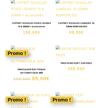
40,00€.
29,00€
COFFRET DOUILLES POIDS LOURDS
COFFRET DOUILLES LONGUES 10-
19 à 50MM + accessoires
32MM RENFORCEES
199,00
€
99,00
€
Promo !
PRESSE RESSORT SUR PIEDS
290,00
€
ENROULEUR ÉLECTRIQUE
AUTOMATIQUE 20M
99,00
€
Le
Le
129,00
€
prix
prix
initial
actuel
était :
est :
Promo !
Promo !
129,00€.
99,00€.