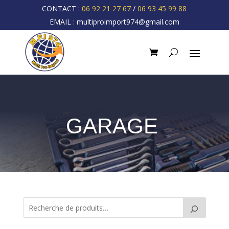
CONTACT :
06 92 21 27 67
/
06 93 45 99 88
EMAIL :
multiproimport974@gmail.com
GARAGE