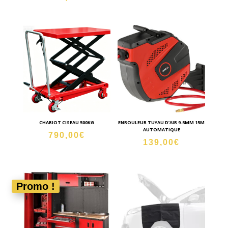
CHARIOT CISEAU 500KG
ENROULEUR TUYAU D’AIR 9.5MM 15M
AUTOMATIQUE
790,00
€
139,00
€
Promo !