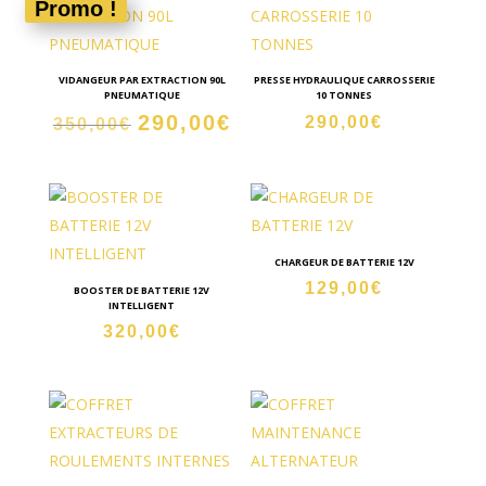
Promo !
129,00€.
80,00€.
VIDANGEUR PAR EXTRACTION 90L
PRESSE HYDRAULIQUE CARROSSERIE
PNEUMATIQUE
10 TONNES
290,00
€
Le
Le
290,00
€
350,00
€
prix
prix
initial
actuel
était :
est :
350,00€.
290,00€.
CHARGEUR DE BATTERIE 12V
129,00
€
BOOSTER DE BATTERIE 12V
INTELLIGENT
320,00
€