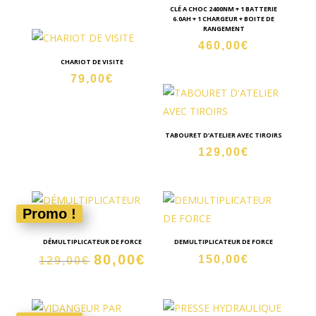
prix
prix
CLÉ A CHOC 2400NM + 1 BATTERIE
6.0AH + 1 CHARGEUR + BOITE DE
initial
actuel
RANGEMENT
était :
est :
460,00
€
120,00€.
99,00€.
CHARIOT DE VISITE
79,00
€
TABOURET D’ATELIER AVEC TIROIRS
129,00
€
Promo !
DÉMULTIPLICATEUR DE FORCE
DEMULTIPLICATEUR DE FORCE
80,00
€
Le
Le
150,00
€
129,00
€
prix
prix
initial
actuel
était :
est :