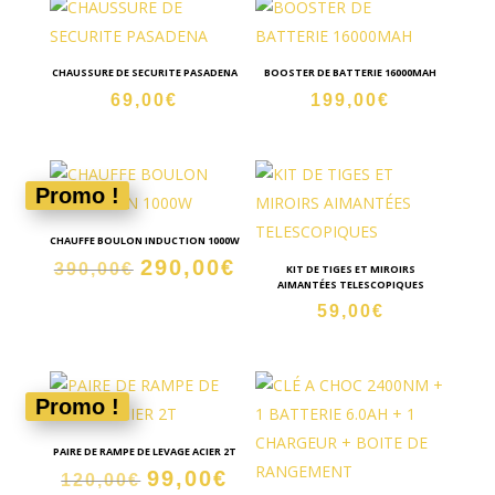
CHAUSSURE DE SECURITE PASADENA
BOOSTER DE BATTERIE 16000MAH
69,00
€
199,00
€
Promo !
CHAUFFE BOULON INDUCTION 1000W
290,00
€
Le
Le
390,00
€
KIT DE TIGES ET MIROIRS
AIMANTÉES TELESCOPIQUES
prix
prix
59,00
€
initial
actuel
était :
est :
390,00€.
290,00€.
Promo !
PAIRE DE RAMPE DE LEVAGE ACIER 2T
99,00
€
Le
Le
120,00
€