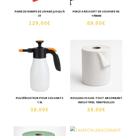
PAIRE DE RAMPE DE LEVAGE JUSQU’À
PINCE A RESSORT DE SOUPAPE 55-
3T
175MM
129,00
€
89,00
€
PULVÉRISATEUR POUR SOLVANTS
ROULEAU ESSUIE-TOUT ABSORBANT
1.5L
INDUSTRIEL 1000 FEUILLES
39,00
€
39,00
€