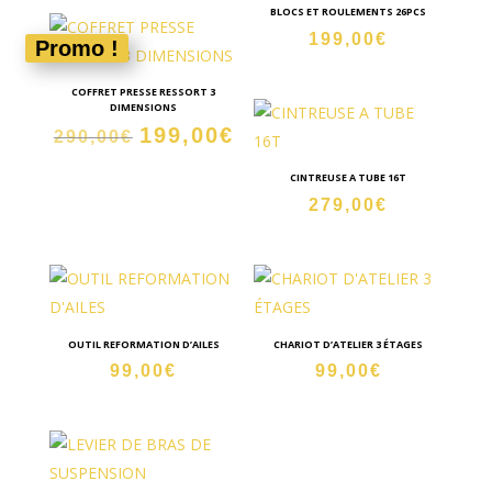
BLOCS ET ROULEMENTS 26PCS
199,00
€
Promo !
COFFRET PRESSE RESSORT 3
DIMENSIONS
199,00
€
Le
Le
290,00
€
prix
prix
CINTREUSE A TUBE 16T
initial
actuel
279,00
€
était :
est :
290,00€.
199,00€.
OUTIL REFORMATION D’AILES
CHARIOT D’ATELIER 3 ÉTAGES
99,00
€
99,00
€