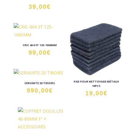
39,00
€
CRIC 4X4 3T 125-1060MM
99,00
€
PAD POUR NETTOYAGE MÉTAUX
SERVANTE 20 TIROIRS
10PCS
990,00
€
19,00
€