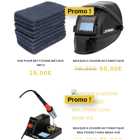
Promo !
PAD POUR NETTOYAGE MÉTAUX
MASQUE A SOUDER AUTOMATIQUE
10PCS
Le
Le
79,00
€
60,00
€
19,00
€
prix
prix
initial
actu
était :
est :
Promo !
79,00€.
60,0
MASQUE A SOUDER AUTOMATIQUE
MULTIFONCTIONS MEGA-VUE