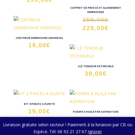
COFFRET DE PRESSE ET ALIGNEMENT
EMBRAYAGE
Le
259,00
€
prix
Le
229,00
€
initial
prix
CENTREUR EMBRAYAGE UNIVERSEL
était :
actuel
19,00
€
259,00€
est :
229,00€
CLÉ TENDEUR EXTENSIBLE
39,00
€
KIT 3 PINCES A DURITE
19,00
€
POMPE A HUILE PAR ASPIRATION
59,00
€
Livraison gratuite selon secteur ! Paiement à la livraison par CB ou
Espèce. Tèl: 06 92 21 27 67
Ignorer