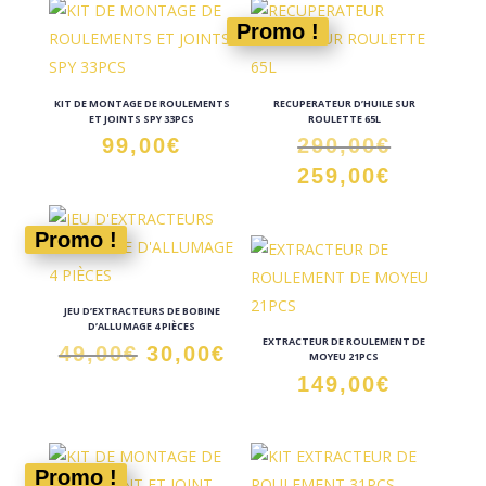
Promo !
KIT DE MONTAGE DE ROULEMENTS
RECUPERATEUR D’HUILE SUR
ET JOINTS SPY 33PCS
ROULETTE 65L
Le
99,00
€
290,00
€
prix
Le
259,00
€
initial
prix
était :
actuel
Promo !
290,00€
est :
259,00€
JEU D’EXTRACTEURS DE BOBINE
D’ALLUMAGE 4 PIÈCES
EXTRACTEUR DE ROULEMENT DE
Le
Le
49,00
€
30,00
€
MOYEU 21PCS
prix
prix
149,00
€
initial
actuel
était :
est :
49,00€.
30,00€.
Promo !