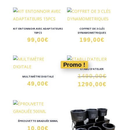
KIT ENTONNOIR AVEC ADAPTATEURS
COFFRET DE 3 CLÉS
15PCS
DYNAMOMETRIQUES
99,00
€
199,00
€
Promo !
ETABLI D’ATELIER
Le
1490,00
€
MULTIMÈTRE DIGITALE
prix
49,00
€
Le
1290,00
€
initial
prix
était :
actuel
1490,0
est :
1290,0
ÉPROUVETTE GRADUÉE 500ML
10,00
€