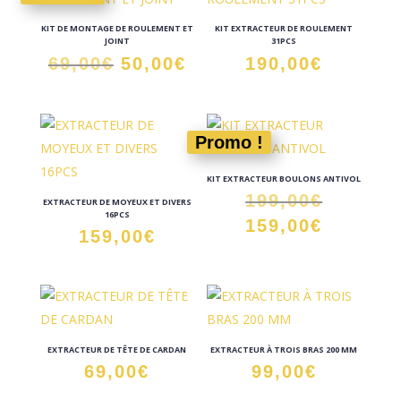
KIT DE MONTAGE DE ROULEMENT ET
KIT EXTRACTEUR DE ROULEMENT
JOINT
31PCS
Le
Le
69,00
€
50,00
€
190,00
€
prix
prix
initial
actuel
était :
est :
Promo !
69,00€.
50,00€.
KIT EXTRACTEUR BOULONS ANTIVOL
Le
199,00
€
EXTRACTEUR DE MOYEUX ET DIVERS
16PCS
prix
Le
159,00
€
159,00
€
initial
prix
était :
actuel
199,00€
est :
159,00€
EXTRACTEUR DE TÊTE DE CARDAN
EXTRACTEUR À TROIS BRAS 200 MM
69,00
€
99,00
€