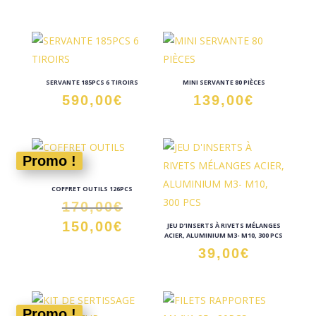
SERVANTE 185PCS 6 TIROIRS
MINI SERVANTE 80 PIÈCES
590,00
€
139,00
€
Promo !
COFFRET OUTILS 126PCS
Le
170,00
€
prix
Le
150,00
€
JEU D’INSERTS À RIVETS MÉLANGES
ACIER, ALUMINIUM M3- M10, 300 PCS
initial
prix
39,00
€
était :
actuel
170,00€.
est :
150,00€.
Promo !