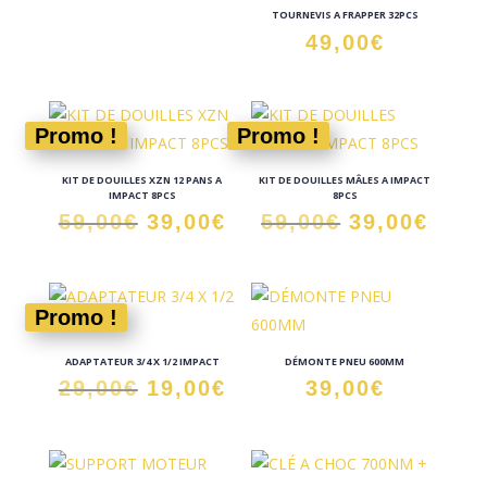
TOURNEVIS A FRAPPER 32PCS
49,00
€
Promo !
Promo !
KIT DE DOUILLES XZN 12 PANS A
KIT DE DOUILLES MÂLES A IMPACT
IMPACT 8PCS
8PCS
Le
Le
Le
Le
59,00
€
39,00
€
59,00
€
39,00
€
prix
prix
prix
prix
initial
actuel
initial
actu
était :
est :
était :
est :
Promo !
59,00€.
39,00€.
59,00€.
39,0
ADAPTATEUR 3/4 X 1/2 IMPACT
DÉMONTE PNEU 600MM
Le
Le
29,00
€
19,00
€
39,00
€
prix
prix
initial
actuel
était :
est :