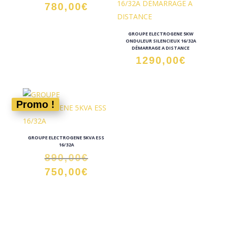
780,00
€
GROUPE ELECTROGENE 5KW
ONDULEUR SILENCIEUX 16/32A
DÉMARRAGE A DISTANCE
1290,00
€
Promo !
GROUPE ELECTROGENE 5KVA ESS
16/32A
Le
890,00
€
prix
Le
750,00
€
initial
prix
était :
actuel
890,00€.
est :
750,00€.