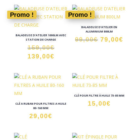
était :
actuel
190,00€
est :
Promo !
Promo !
170,00€
BALADEUSE D’ATELIER EN
ALUMINIUM 800LM
BALADEUSE D’ATELIER 1000LM AVEC
Le
Le
99,00
€
79,00
€
STATION DE CHARGE
Le
prix
prix
159,00
€
prix
initial
actu
Le
139,00
€
initial
était :
est :
prix
était :
99,00€.
79,0
actuel
159,00€.
est :
139,00€.
CLÉ POUR FILTRE À HUILE 73-85 MM
15,00
€
CLÉ A RUBAN POUR FILTRES A HUILE
80-160 MM
29,00
€