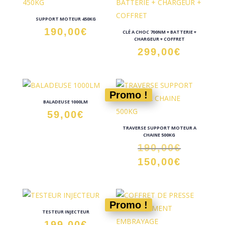
29,00€.
19,00€.
SUPPORT MOTEUR 450KG
190,00
€
CLÉ A CHOC 700NM + BATTERIE +
CHARGEUR + COFFRET
299,00
€
Promo !
BALADEUSE 1000LM
59,00
€
TRAVERSE SUPPORT MOTEUR A
CHAINE 500KG
Le
190,00
€
prix
Le
150,00
€
initial
prix
était :
actuel
190,00€
est :
Promo !
150,00€
TESTEUR INJECTEUR
199,00
€