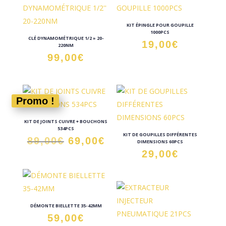
KIT ÉPINGLE POUR GOUPILLE
1000PCS
CLÉ DYNAMOMÉTRIQUE 1/2 » 20-
19,00
€
220NM
99,00
€
Promo !
KIT DE JOINTS CUIVRE + BOUCHONS
534PCS
KIT DE GOUPILLES DIFFÉRENTES
Le
Le
89,00
€
69,00
€
DIMENSIONS 60PCS
prix
prix
29,00
€
initial
actuel
était :
est :
89,00€.
69,00€.
DÉMONTE BIELLETTE 35-42MM
59,00
€