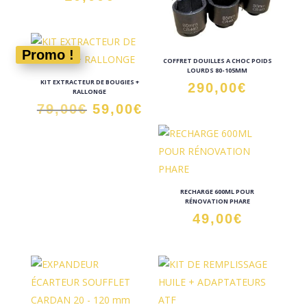
Promo !
COFFRET DOUILLES A CHOC POIDS
LOURDS 80-105MM
KIT EXTRACTEUR DE BOUGIES +
290,00
€
RALLONGE
Le
Le
79,00
€
59,00
€
prix
prix
initial
actuel
était :
est :
79,00€.
59,00€.
RECHARGE 600ML POUR
RÉNOVATION PHARE
49,00
€