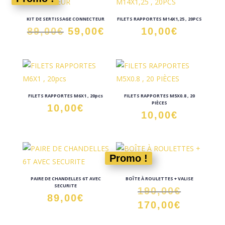
KIT DE SERTISSAGE CONNECTEUR
FILETS RAPPORTES M14X1,25 , 20PCS
Le
Le
89,00
€
59,00
€
10,00
€
prix
prix
initial
actuel
était :
est :
89,00€.
59,00€.
FILETS RAPPORTES M6X1 , 20pcs
FILETS RAPPORTES M5X0.8 , 20
PIÈCES
10,00
€
10,00
€
Promo !
PAIRE DE CHANDELLES 6T AVEC
BOÎTE À ROULETTES + VALISE
SECURITE
Le
190,00
€
89,00
€
prix
Le
170,00
€
initial
prix