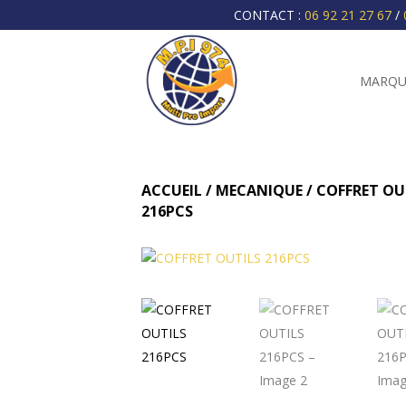
CONTACT :
06 92 21 27 67
/
MARQU
ACCUEIL
/
MECANIQUE
/
COFFRET OU
216PCS