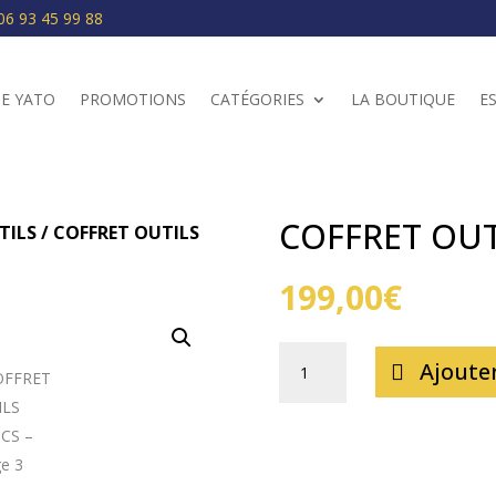
06 93 45 99 88
E YATO
PROMOTIONS
CATÉGORIES
LA BOUTIQUE
E
COFFRET OUT
TILS
/ COFFRET OUTILS
199,00
€
QUANTITÉ
Ajoute
DE
COFFRET
OUTILS
216PCS