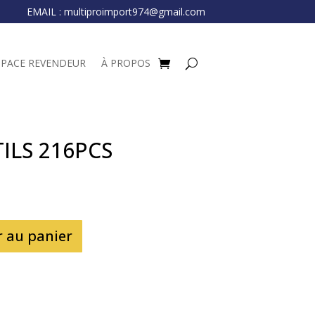
EMAIL :
multiproimport974@gmail.com
SPACE REVENDEUR
À PROPOS
ILS 216PCS
r au panier