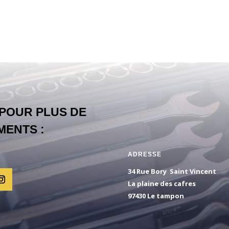
POUR PLUS DE
MENTS :
ADRESSE
34 Rue Bory Saint Vincent
La plaine des cafres
97430 Le tampon