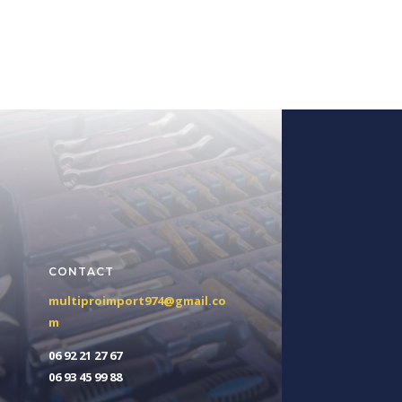
CONTACT
multiproimport974@gmail.co
m
06 92 21 27 67
06 93 45 99 88