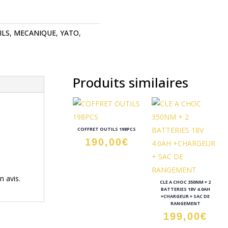
ILS
,
MECANIQUE
,
YATO
,
Produits similaires
COFFRET OUTILS 198PCS
190,00
€
n avis.
CLE A CHOC 350NM + 2
BATTERIES 18V 4.0AH
+CHARGEUR + SAC DE
RANGEMENT
199,00
€