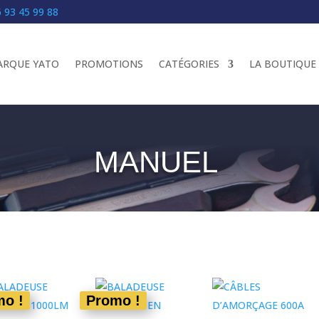
 93 45 99 88
RQUE YATO
PROMOTIONS
CATÉGORIES
LA BOUTIQUE
MANUEL
UEIL
/
MECANIQUE
/ MANUEL
mo !
Promo !