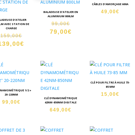
CÂBLES D’AMORÇAGE 600A
49,00
€
BALADEUSE D’ATELIER EN
ALUMINIUM 800LM
LADEUSE D’ATELIER
Le
99,00
€
LM AVEC STATION DE
CHARGE
79,00
€
prix
Le
Le
159,00
€
initial
prix
139,00
€
prix
Le
était :
actuel
initial
prix
99,00€.
est :
était :
actuel
79,00€.
159,00€.
est :
139,00€.
CLÉ POUR FILTRE À HUILE 73-
85 MM
YNAMOMÉTRIQUE 1/2 »
15,00
€
20-220NM
CLÉ DYNAMOMÉTRIQUE
99,00
€
42NM-850NM DIGITALE
649,00
€