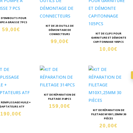
T D’EMBOUTS POUR
PE A GRAISSE 7 PCS
KIT DE 25 OUTILS DE
59,00
€
DÉMONTAGE DE
KIT DE CLIPS POUR
CONNECTEURS
GARNITURE ET DÉMONTE
99,00
€
CAPITONNAGE 105PCS
10,00
€
KIT DE RÉPARATION DE
FILETAGE 314PCS
E REMPLISSAGE HUILE +
159,00
€
DAPTATEURS ATF
KIT DE RÉPARATION DE
190,00
€
FILETAGE M10X1,25MM 30
PIÈCES
20,00
€