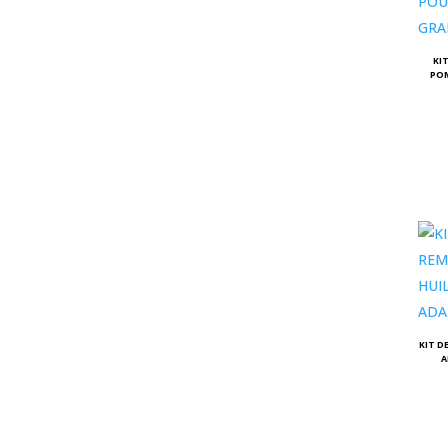
KI
POM
KIT D
A