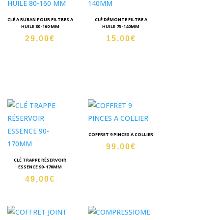
CLÉ A RUBAN POUR FILTRES A
CLÉ DÉMONTE FILTRE A
HUILE 80-160 MM
HUILE 75-140MM
29,00
€
15,00
€
COFFRET 9 PINCES A COLLIER
99,00
€
CLÉ TRAPPE RÉSERVOIR
ESSENCE 90-170MM
49,00
€