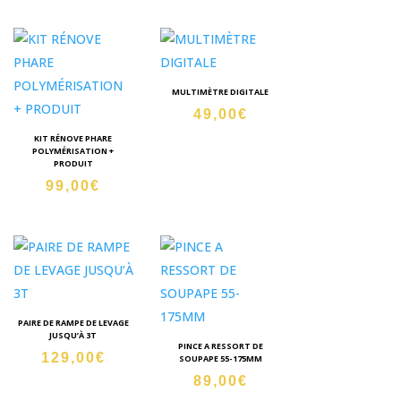
89,00€.
est :
59,00€.
MULTIMÈTRE DIGITALE
49,00
€
KIT RÉNOVE PHARE
POLYMÉRISATION +
PRODUIT
99,00
€
PAIRE DE RAMPE DE LEVAGE
JUSQU’À 3T
PINCE A RESSORT DE
129,00
€
SOUPAPE 55-175MM
89,00
€