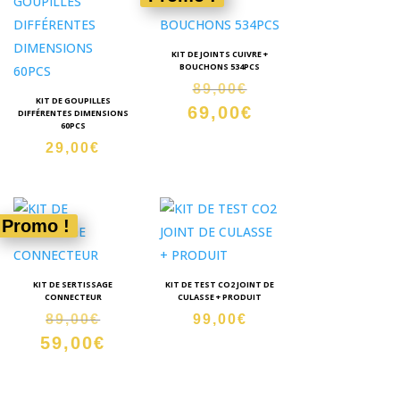
KIT DE JOINTS CUIVRE +
BOUCHONS 534PCS
Le
89,00
€
KIT DE GOUPILLES
69,00
€
prix
Le
DIFFÉRENTES DIMENSIONS
60PCS
initial
prix
29,00
€
était :
actuel
89,00€.
est :
69,00€.
Promo !
KIT DE SERTISSAGE
KIT DE TEST CO2 JOINT DE
CONNECTEUR
CULASSE + PRODUIT
Le
89,00
€
99,00
€
59,00
€
prix
Le
initial
prix
était :
actuel