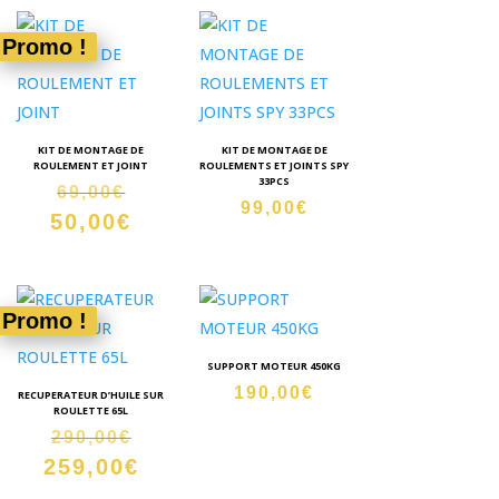
était :
actuel
29,00€.
est :
Promo !
19,00€.
KIT DE MONTAGE DE
KIT DE MONTAGE DE
ROULEMENT ET JOINT
ROULEMENTS ET JOINTS SPY
33PCS
Le
69,00
€
99,00
€
50,00
€
prix
Le
initial
prix
était :
actuel
69,00€.
est :
Promo !
50,00€.
SUPPORT MOTEUR 450KG
190,00
€
RECUPERATEUR D’HUILE SUR
ROULETTE 65L
Le
290,00
€
259,00
€
prix
Le
initial
prix