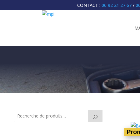
CONTACT :
06 92 21 27 67
/
06
MA
ACC
Pro