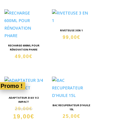
RIVETEUSE 3 EN 1
99,00
€
RECHARGE 600ML POUR
RÉNOVATION PHARE
49,00
€
Promo !
ADAPTATEUR 3/4 X 1/2
IMPACT
BAC RECUPERATEUR D’HUILE
Le
29,00
€
15L
19,00
€
prix
Le
25,00
€
initial
prix