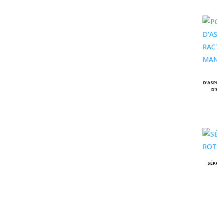
D’ASP
D’
SÉP