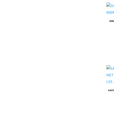
DÉ
SAV