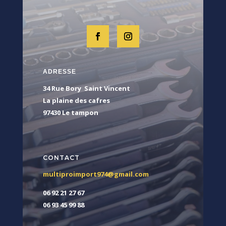
ADRESSE
34 Rue Bory Saint Vincent
La plaine des cafres
97430 Le tampon
CONTACT
multiproimport974@gmail.com
06 92 21 27 67
06 93 45 99 88