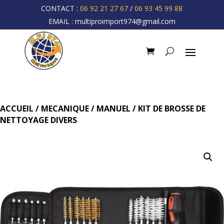
CONTACT :
06 92 21 27 67
/
06 93 45 99 88
EMAIL :
multiproimport974@gmail.com
ACCUEIL
/
MECANIQUE
/
MANUEL
/ KIT DE BROSSE DE
NETTOYAGE DIVERS