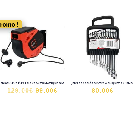
romo !
ENROULEUR ÉLECTRIQUE AUTOMATIQUE 20M
JEUX DE 12 CLÉS MIXTES A CLIQUET 8 à 19MM
Le
Le
129,00
€
99,00
€
80,00
€
prix
prix
initial
actuel
était :
est :
129,00€.
99,00€.