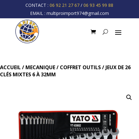
CONTACT :
06 92 21 27 67
/
06 93 45 99 88
EMAIL :
multiproimport974@gmail.com
ACCUEIL
/
MECANIQUE
/
COFFRET OUTILS
/ JEUX DE 26
CLÉS MIXTES 6 À 32MM