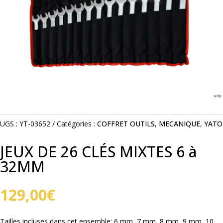
UGS :
YT-03652
Catégories :
COFFRET OUTILS
,
MECANIQUE
,
YATO
JEUX DE 26 CLÉS MIXTES 6 à
32MM
129,00
€
Tailles incluses dans cet ensemble: 6 mm, 7 mm, 8 mm, 9 mm, 10