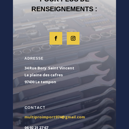
RENSEIGNEMENTS :
ADRESSE
34 Rue Bory Saint Vincent
La plaine des cafres
97430 Le tampon
CONTACT
multiproimport974@gmail.com
06 92 21 27 67