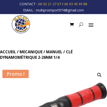
CONTACT :
06 92 21 27 67
/
06 93 45 99 88
EMAIL :
multiproimport974@gmail.com
ACCUEIL
/
MECANIQUE
/
MANUEL
/ CLÉ
DYNAMOMÉTRIQUE 2-26NM 1/4
Promo !