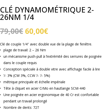
CLÉ DYNAMOMÉTRIQUE 2-
26NM 1/4
Le
Le
79,00
€
60,00
€
prix
prix
initial
actuel
Clé de couple 1/4″ avec double vue de la plage de fenêtre.
était :
est :
plage de travail: 2 – 26 Nm
79,00€.
60,00€.
un mécanisme push-pull à l’extrémité des serrures de poignée
dans le couple requis
Conception spéciale à double vitre avec affichage facile à lire
‘/- 3% (CW 3%, CCW ‘/- ‘/- 5%)
métrique principale et échelle impériale
Tête à cliquet en acier CrMo en hautlange SCM-440
Une poignée en acier ergonomique de 40 Cr est confortable
pendant un travail prolongé
Nombre de dents: 72T