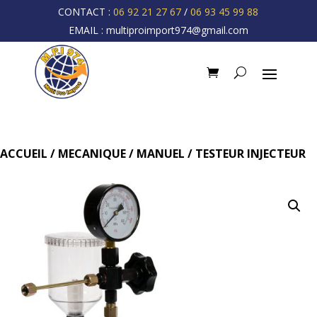
CONTACT :
06 92 21 27 67
/
06 93 45 99 88
EMAIL :
multiproimport974@gmail.com
ACCUEIL
/
MECANIQUE
/
MANUEL
/ TESTEUR INJECTEUR