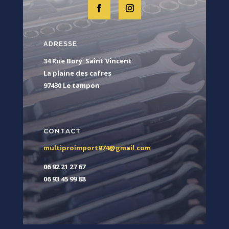
ADRESSE
34 Rue Bory Saint Vincent
La plaine des cafres
97430 Le tampon
CONTACT
multiproimport974@gmail.com
06 92 21 27 67
06 93 45 99 88