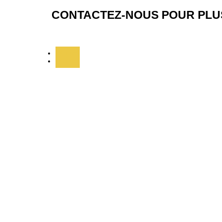
CONTACTEZ-NOUS POUR PLUS
Suivre
Suivre
ADRESSE
34 Rue Bory Saint Vincent
La plaine des cafres
97430 Le tampon