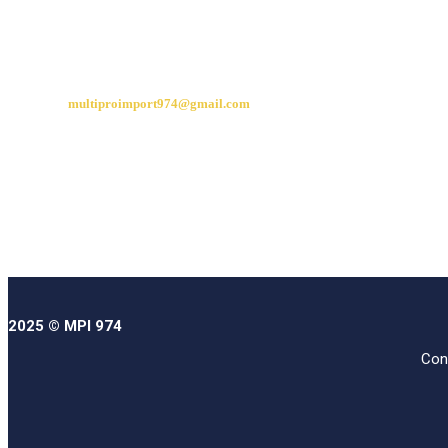
CONTACT
multiproimport974@gmail.com
06 92 21 27 67
06 93 45 99 88
2025 © MPI 974
Con