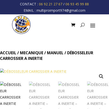
CONTACT :
06 92 21 27 67
/
06 93 45 99 88
EMAIL :
multiproimport974@gmail.com
ACCUEIL
/
MECANIQUE
/
MANUEL
/ DÉBOSSELEUR
CARROSSIER A INERTIE