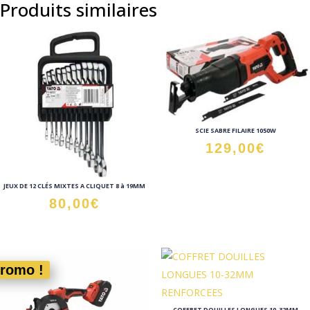
Produits similaires
SCIE SABRE FILAIRE 1050W
129,00
€
JEUX DE 12 CLÉS MIXTES A CLIQUET 8 à 19MM
80,00
€
romo !
COFFRET DOUILLES LONGUES 10-32MM