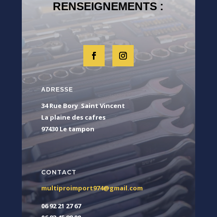
RENSEIGNEMENTS :
ADRESSE
34 Rue Bory Saint Vincent
La plaine des cafres
97430 Le tampon
CONTACT
multiproimport974@gmail.com
06 92 21 27 67