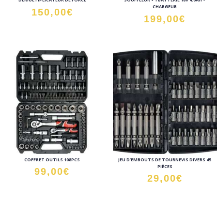
CHARGEUR
150,00
€
199,00
€
COFFRET OUTILS 108PCS
JEU D’EMBOUTS DE TOURNEVIS DIVERS 45
PIÈCES
99,00
€
29,00
€