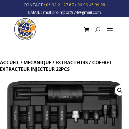
CONTACT :
06 92 21 27 67
/
06 93 45 99 88
EMAIL :
multiproimport974@gmail.com
ACCUEIL
/
MECANIQUE
/
EXTRACTEURS
/ COFFRET
EXTRACTEUR INJECTEUR 22PCS