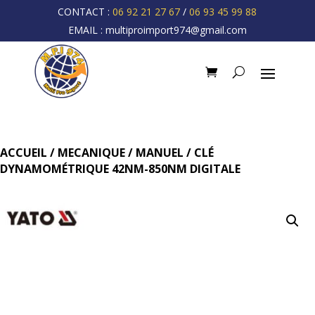
CONTACT :
06 92 21 27 67
/
06 93 45 99 88
EMAIL :
multiproimport974@gmail.com
ACCUEIL
/
MECANIQUE
/
MANUEL
/ CLÉ
DYNAMOMÉTRIQUE 42NM-850NM DIGITALE