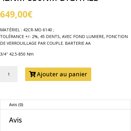
649,00
€
MATÉRIEL : 42CR-MO 6140 ;
TOLÉRANCE +/- 2%, 45 DENTS, AVEC FOND LUMIERE, FONCTION
DE VERROUILLAGE PAR COUPLE. BARTERIE AA
3/4″ 42.5-850 Nm
QUANTITÉ
Ajouter au panier
DE
CLÉ
DYNAMOMÉTRIQUE
42NM-
850NM
Avis (0)
DIGITALE
Avis