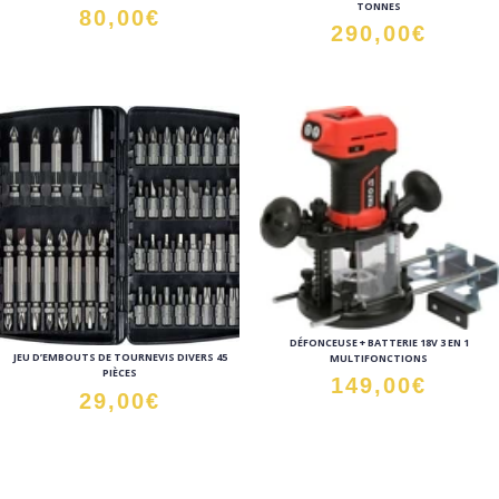
TONNES
80,00
€
290,00
€
DÉFONCEUSE + BATTERIE 18V 3 EN 1
JEU D’EMBOUTS DE TOURNEVIS DIVERS 45
MULTIFONCTIONS
PIÈCES
149,00
€
29,00
€