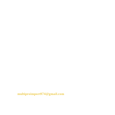
ADRESSE
34 Rue Bory Saint Vincent
La plaine des cafres
97430 Le tampon
CONTACT
multiproimport974@gmail.com
06 92 21 27 67
06 93 45 99 88