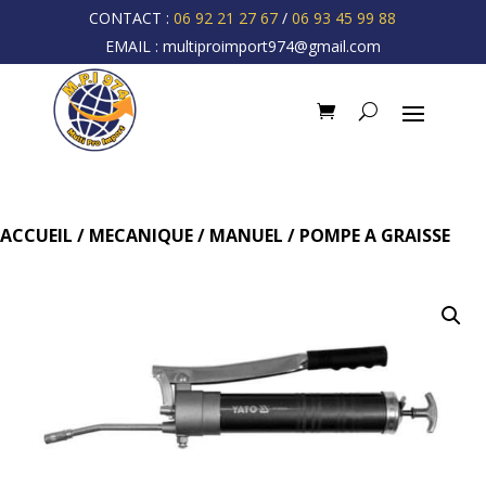
CONTACT :
06 92 21 27 67
/
06 93 45 99 88
EMAIL :
multiproimport974@gmail.com
ACCUEIL
/
MECANIQUE
/
MANUEL
/ POMPE A GRAISSE