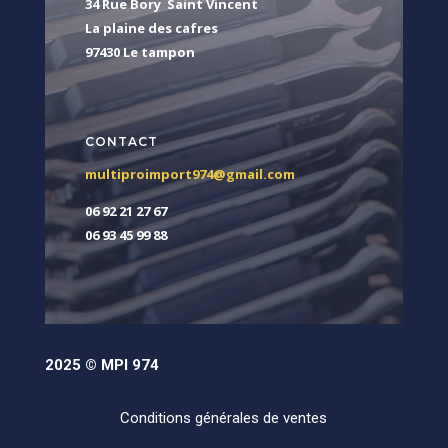
34 Rue Bory Saint Vincent
La plaine des cafres
97430 Le tampon
CONTACT
multiproimport974@gmail.com
06 92 21 27 67
06 93 45 99 88
2025 © MPI 974
Conditions générales de ventes