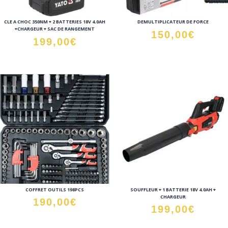
CLE A CHOC 350NM + 2 BATTERIES 18V 4.0AH
DEMULTIPLICATEUR DE FORCE
+CHARGEUR + SAC DE RANGEMENT
150,00
€
199,00
€
COFFRET OUTILS 198PCS
SOUFFLEUR + 1 BATTERIE 18V 4.0AH +
CHARGEUR
190,00
€
199,00
€