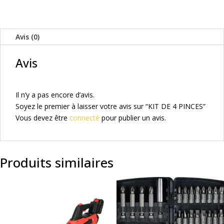
DE
4
PINCES
Avis (0)
Avis
Il n’y a pas encore d’avis.
Soyez le premier à laisser votre avis sur “KIT DE 4 PINCES”
Vous devez être
connecté
pour publier un avis.
Produits similaires