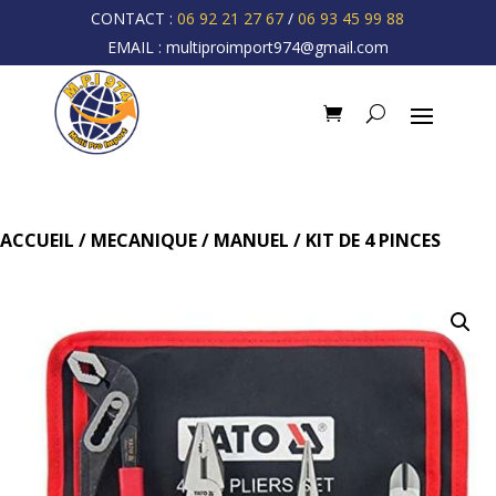
CONTACT :
06 92 21 27 67
/
06 93 45 99 88
EMAIL :
multiproimport974@gmail.com
ACCUEIL
/
MECANIQUE
/
MANUEL
/ KIT DE 4 PINCES