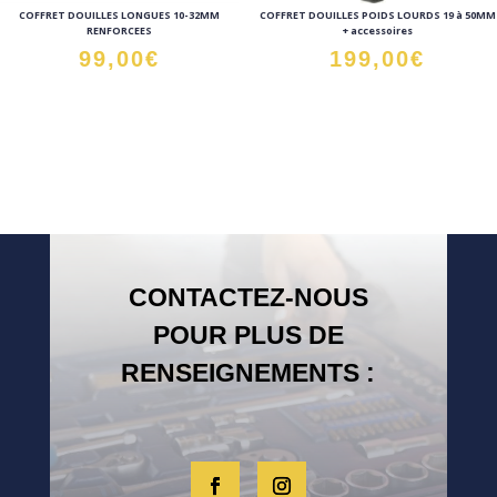
COFFRET DOUILLES LONGUES 10-32MM
COFFRET DOUILLES POIDS LOURDS 19 à 50MM
RENFORCEES
+ accessoires
99,00
€
199,00
€
CONTACTEZ-NOUS
POUR PLUS DE
RENSEIGNEMENTS :