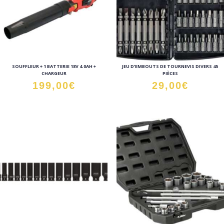
SOUFFLEUR + 1 BATTERIE 18V 4.0AH +
JEU D’EMBOUTS DE TOURNEVIS DIVERS 45
CHARGEUR
PIÈCES
199,00
€
29,00
€