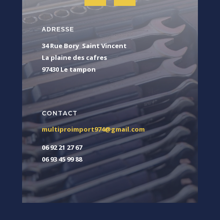
ADRESSE
34 Rue Bory Saint Vincent
La plaine des cafres
97430 Le tampon
CONTACT
multiproimport974@gmail.com
06 92 21 27 67
06 93 45 99 88