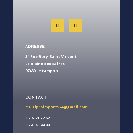
ADRESSE
34 Rue Bory Saint Vincent
La plaine des cafres
97430 Le tampon
CONTACT
multiproimport974@gmail.com
06 92 21 27 67
06 93 45 99 88