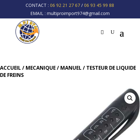
CONTACT :
06 92 21 27 67
/
06 93 45 99 88
EMAIL :
multiproimport974@gmail.com
ACCUEIL
/
MECANIQUE
/
MANUEL
/ TESTEUR DE LIQUIDE
DE FREINS