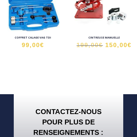
COFFRET CALAGE VAG TDI
CINTREUSE MANUELLE
Le
L
99,00
€
199,00
€
150,00
€
prix
p
initial
a
était :
e
199,00€.
1
CONTACTEZ-NOUS
POUR PLUS DE
RENSEIGNEMENTS :