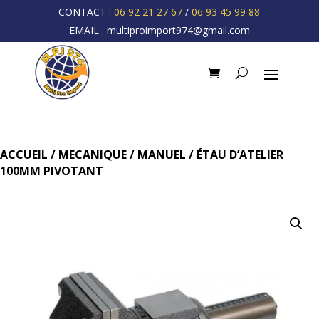
CONTACT :
06 92 21 27 67
/
06 93 45 99 88
EMAIL :
multiproimport974@gmail.com
ACCUEIL
/
MECANIQUE
/
MANUEL
/ ÉTAU D’ATELIER
100MM PIVOTANT