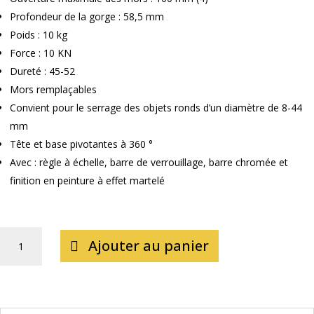
Profondeur de la gorge : 58,5 mm
Poids : 10 kg
Force : 10 KN
Dureté : 45-52
Mors remplaçables
Convient pour le serrage des objets ronds d’un diamètre de 8-44
mm
Tête et base pivotantes à 360 °
Avec : règle à échelle, barre de verrouillage, barre chromée et
finition en peinture à effet martelé
QUANTITÉ
Ajouter au panier
DE
ÉTAU
D’ATELIER
100MM