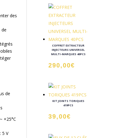
enter des
s de
ntégrés
COFFRET EXTRACTEUR
INJECTEURS UNIVERSEL
obiles
MULTI-MARQUES 40PCS
otéger
290,00
€
us de
KIT JOINTS TORIQUES
419PCS
es
39,00
€
 ~ +25°C
: 5 V