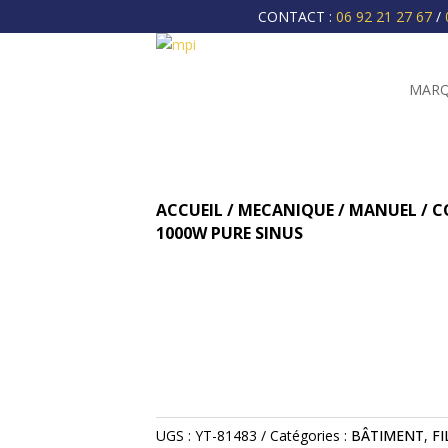
CONTACT :
06 92 21 27 67
/
MARQ
ACCUEIL
/
MECANIQUE
/
MANUEL
/ C
1000W PURE SINUS
UGS :
YT-81483
Catégories :
BÂTIMENT
,
FI