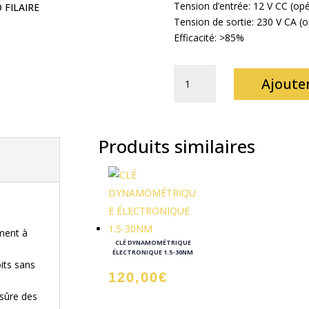
Tension d’entrée: 12 V CC (opé
 FILAIRE
Tension de sortie: 230 V CA (
Efficacité: >85%
QUANTITÉ
Ajoute
DE
CONVERTISSEUR
12V/220V
1000W
Produits similaires
PURE
SINUS
ment à
CLÉ DYNAMOMÉTRIQUE
ÉLECTRONIQUE 1.5-30NM
oits sans
120,00
€
 sûre des