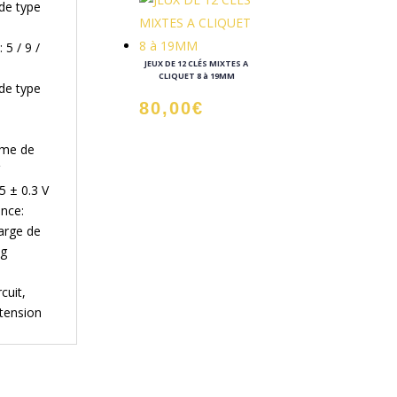
de type
 5 / 9 /
JEUX DE 12 CLÉS MIXTES A
CLIQUET 8 à 19MM
de type
80,00
€
rme de
5 ± 0.3 V
ance:
arge de
kg
cuit,
-tension