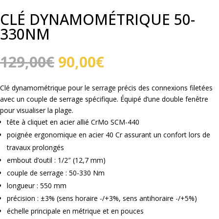
CLÉ DYNAMOMÉTRIQUE 50-
330NM
Le
Le
129,00
€
90,00
€
prix
prix
initial
actuel
Clé dynamométrique pour le serrage précis des connexions filetées
était :
est :
avec un couple de serrage spécifique. Équipé d’une double fenêtre
129,00€.
90,00€.
pour visualiser la plage.
tête à cliquet en acier allié CrMo SCM-440
poignée ergonomique en acier 40 Cr assurant un confort lors de
travaux prolongés
embout d’outil : 1/2″ (12,7 mm)
couple de serrage : 50-330 Nm
longueur : 550 mm
précision : ±3% (sens horaire -/+3%, sens antihoraire -/+5%)
échelle principale en métrique et en pouces