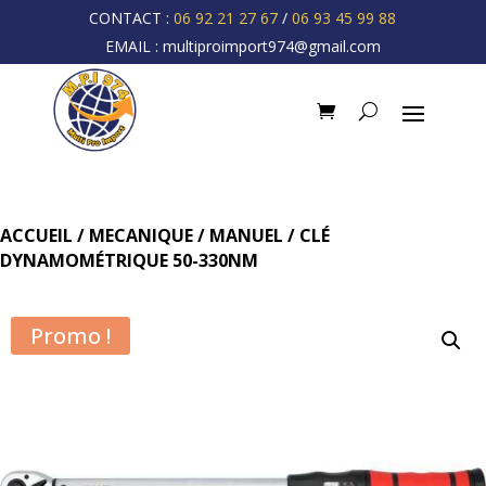
CONTACT :
06 92 21 27 67
/
06 93 45 99 88
EMAIL :
multiproimport974@gmail.com
ACCUEIL
/
MECANIQUE
/
MANUEL
/ CLÉ
DYNAMOMÉTRIQUE 50-330NM
Promo !