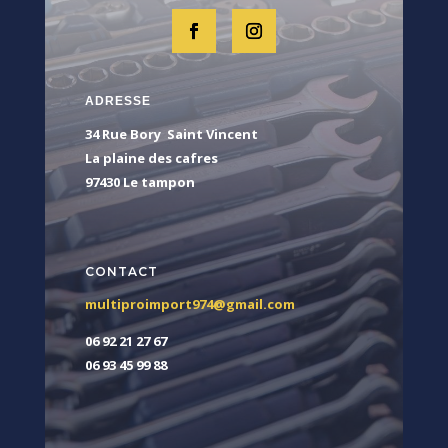
ADRESSE
34 Rue Bory Saint Vincent
La plaine des cafres
97430 Le tampon
CONTACT
multiproimport974@gmail.com
06 92 21 27 67
06 93 45 99 88