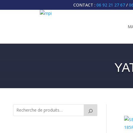
CONTACT :
06 92 21 27 67
/
06
MA
YA
ACC