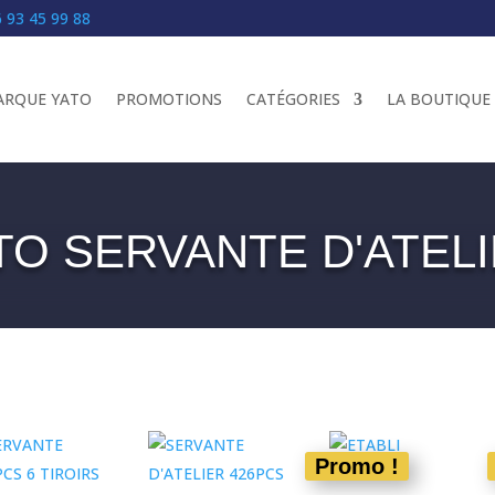
 93 45 99 88
RQUE YATO
PROMOTIONS
CATÉGORIES
LA BOUTIQUE
TO SERVANTE D'ATEL
UEIL
/
YATO
/ YATO SERVANTE D'ATELIER
Promo !