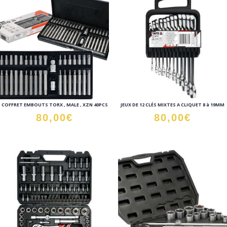
COFFRET EMBOUTS TORX , MALE , XZN 40PCS
JEUX DE 12 CLÉS MIXTES A CLIQUET 8 à 19MM
80,00
€
80,00
€