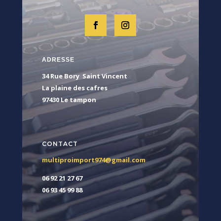
ADRESSE
34 Rue Bory Saint Vincent
La plaine des cafres
97430 Le tampon
CONTACT
multiproimport974@gmail.com
06 92 21 27 67
06 93 45 99 88