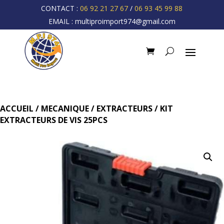
CONTACT :
06 92 21 27 67
/
06 93 45 99 88
EMAIL :
multiproimport974@gmail.com
ACCUEIL
/
MECANIQUE
/
EXTRACTEURS
/ KIT
EXTRACTEURS DE VIS 25PCS