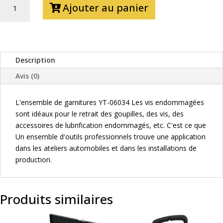
Ajouter au panier
DE
KIT
EXTRACTEURS
DE
VIS
Description
25PCS
Avis (0)
L'ensemble de garnitures YT-06034 Les vis endommagées
sont idéaux pour le retrait des goupilles, des vis, des
accessoires de lubrification endommagés, etc. C'est ce que
Un ensemble d'outils professionnels trouve une application
dans les ateliers automobiles et dans les installations de
production.
Produits similaires