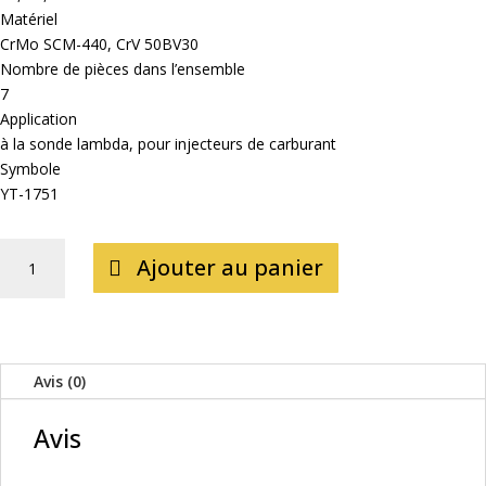
Matériel
CrMo SCM-440, CrV 50BV30
Nombre de pièces dans l’ensemble
7
Application
à la sonde lambda, pour injecteurs de carburant
Symbole
YT-1751
QUANTITÉ
Ajouter au panier
DE
DOUILLES
EXTRACTEURS
DE
SONDE
Avis (0)
LAMBDA
ET
Avis
INJECTEURS