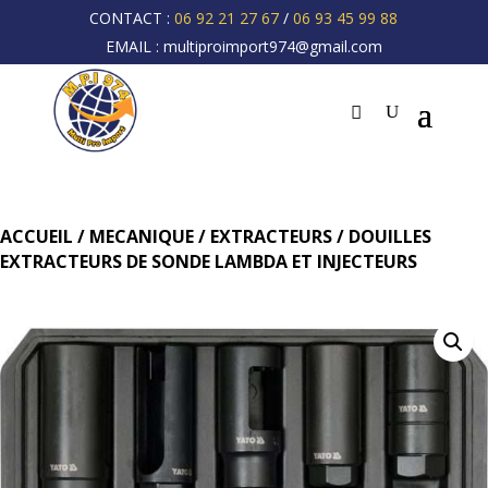
CONTACT :
06 92 21 27 67
/
06 93 45 99 88
EMAIL :
multiproimport974@gmail.com
ACCUEIL
/
MECANIQUE
/
EXTRACTEURS
/ DOUILLES
EXTRACTEURS DE SONDE LAMBDA ET INJECTEURS