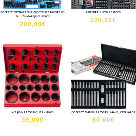
COFFRET EXTRACTEUR INJECTEURS UNIVERSEL
COFFRET OUTILS 198PCS
MULTI-MARQUES 40PCS
190,00
€
290,00
€
KIT JOINTS TORIQUES 419PCS
COFFRET EMBOUTS TORX , MALE , XZN 40PCS
39,00
€
80,00
€