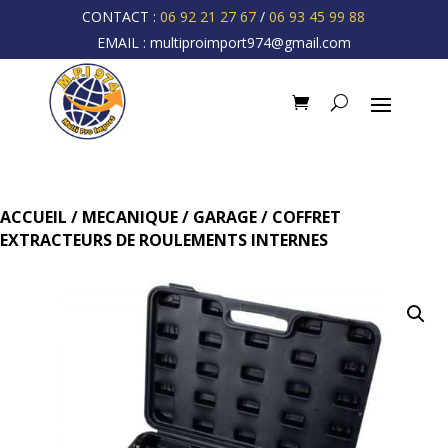
CONTACT :
06 92 21 27 67
/
06 93 45 99 88
EMAIL :
multiproimport974@gmail.com
ACCUEIL
/
MECANIQUE
/
GARAGE
/ COFFRET
EXTRACTEURS DE ROULEMENTS INTERNES