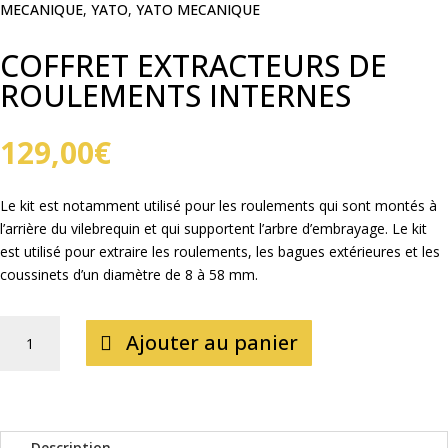
MECANIQUE
,
YATO
,
YATO MECANIQUE
COFFRET EXTRACTEURS DE
ROULEMENTS INTERNES
129,00
€
Le kit est notamment utilisé pour les roulements qui sont montés à
l’arrière du vilebrequin et qui supportent l’arbre d’embrayage. Le kit
est utilisé pour extraire les roulements, les bagues extérieures et les
coussinets d’un diamètre de 8 à 58 mm.
QUANTITÉ
Ajouter au panier
DE
COFFRET
EXTRACTEURS
DE
ROULEMENTS
Description