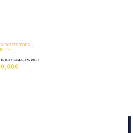
S TORX , MALE , XZN 40PCS
80,00
€