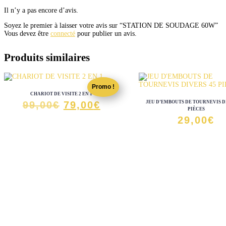
Il n’y a pas encore d’avis.
Soyez le premier à laisser votre avis sur “STATION DE SOUDAGE 60W”
Vous devez être
connecté
pour publier un avis.
Produits similaires
Promo !
CHARIOT DE VISITE 2 EN 1
Le
Le
JEU D’EMBOUTS DE TOURNEVIS D
99,00
€
79,00
€
PIÈCES
prix
prix
29,00
€
initial
actuel
était :
est :
99,00€.
79,00€.