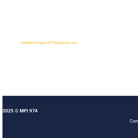
CONTACT
multiproimport974@gmail.com
06 92 21 27 67
06 93 45 99 88
2025 © MPI 974
Con