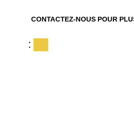
CONTACTEZ-NOUS POUR PLUS
Suivre
Suivre
ADRESSE
34 Rue Bory Saint Vincent
La plaine des cafres
97430 Le tampon