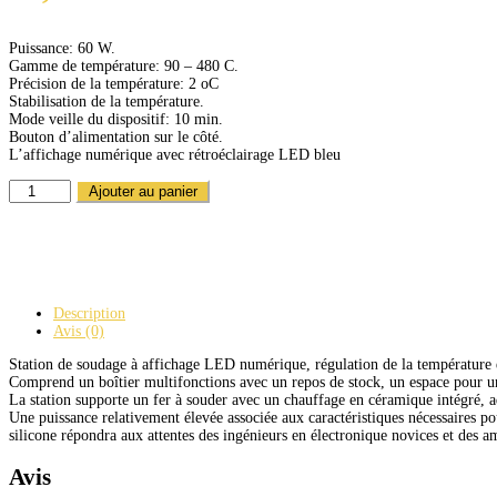
Puissance: 60 W.
Gamme de température: 90 – 480 C.
Précision de la température: 2 oC
Stabilisation de la température.
Mode veille du dispositif: 10 min.
Bouton d’alimentation sur le côté.
L’affichage numérique avec rétroéclairage LED bleu
QUANTITÉ
Ajouter au panier
DE
STATION
DE
SOUDAGE
60W
Description
Avis (0)
Station de soudage à affichage LED numérique, régulation de la température et
Comprend un boîtier multifonctions avec un repos de stock, un espace pour un
La station supporte un fer à souder avec un chauffage en céramique intégré, 
Une puissance relativement élevée associée aux caractéristiques nécessaires po
silicone répondra aux attentes des ingénieurs en électronique novices et des a
Avis