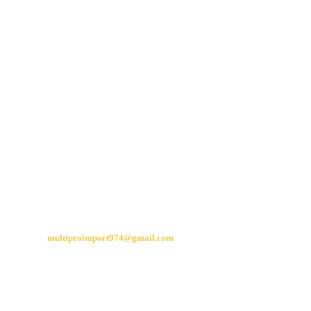
ADRESSE
34 Rue Bory Saint Vincent
La plaine des cafres
97430 Le tampon
CONTACT
multiproimport974@gmail.com
06 92 21 27 67
06 93 45 99 88