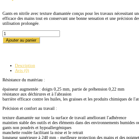
Gants en nitrile avec texture diamantée conçus pour les travaux nécessitant un
efficace des mains tout en conservant une bonne sensation et une précision de
utilisation prolongée.
QUANTITÉ
DE
Ajouter au panier
GANTS
NITRIQUES
50
PIÈCES
TAILLE
Description
L
Avis (0)
Résistance du matériau :
épaisseur augmentée : doigts 0,25 mm, partie de préhension 0,22 mm
résistance aux déchirures et à l'abrasion
barrière efficace contre les huiles, les graisses et les produits chimiques de l'at
Précision et confort au travail :
texture diamantée sur toute la surface de travail améliorant l'adhérence
maintien stable des outils et des éléments dans des environnements humides o
gants non poudrés et hypoallergéniques
manchette roulée facilitant la mise et le retrait
longueur supérieure à 240 mm - meilleure protection des mains et des poigne