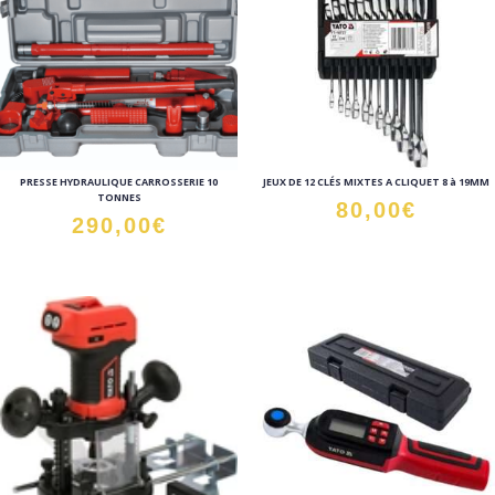
PRESSE HYDRAULIQUE CARROSSERIE 10
JEUX DE 12 CLÉS MIXTES A CLIQUET 8 à 19MM
TONNES
80,00
€
290,00
€