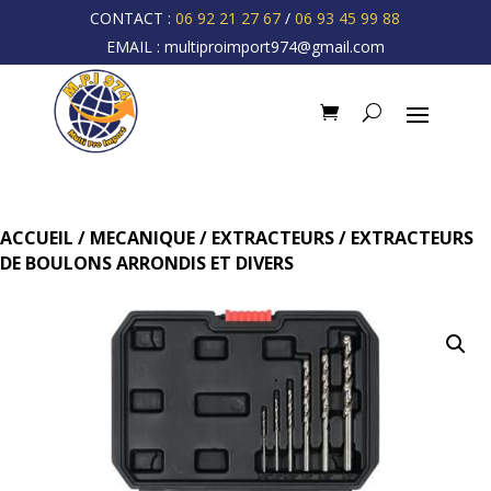
CONTACT :
06 92 21 27 67
/
06 93 45 99 88
EMAIL :
multiproimport974@gmail.com
ACCUEIL
/
MECANIQUE
/
EXTRACTEURS
/ EXTRACTEURS
DE BOULONS ARRONDIS ET DIVERS