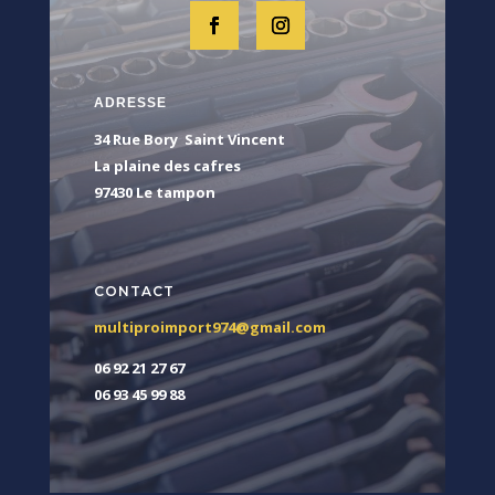
ADRESSE
34 Rue Bory Saint Vincent
La plaine des cafres
97430 Le tampon
CONTACT
multiproimport974@gmail.com
06 92 21 27 67
06 93 45 99 88