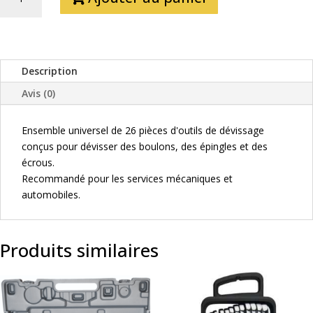
DE
EXTRACTEURS
DE
BOULONS
ARRONDIS
Description
ET
Avis (0)
DIVERS
Ensemble universel de 26 pièces d'outils de dévissage
conçus pour dévisser des boulons, des épingles et des
écrous.
Recommandé pour les services mécaniques et
automobiles.
Produits similaires