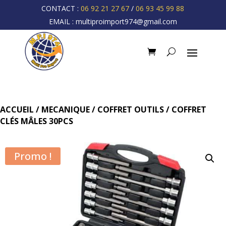
CONTACT :
06 92 21 27 67
/
06 93 45 99 88
EMAIL :
multiproimport974@gmail.com
ACCUEIL
/
MECANIQUE
/
COFFRET OUTILS
/ COFFRET
CLÉS MÂLES 30PCS
Promo !