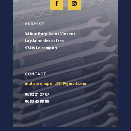
ADRESSE
34 Rue Bory Saint Vincent
La plaine des cafres
97430 Le tampon
CONTACT
multiproimport974@gmail.com
06 92 21 27 67
06 93 45 99 88