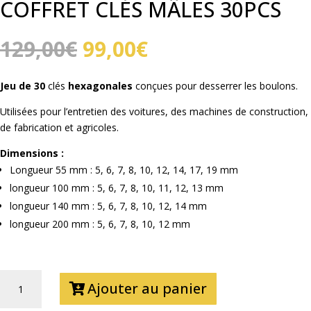
COFFRET CLÉS MÂLES 30PCS
Le
Le
129,00
€
99,00
€
prix
prix
initial
actuel
Jeu de 30
clés
hexagonales
conçues pour desserrer les boulons.
était :
est :
129,00€.
99,00€.
Utilisées pour l’entretien des voitures, des machines de construction,
de fabrication et agricoles.
Dimensions :
Longueur 55 mm : 5, 6, 7, 8, 10, 12, 14, 17, 19 mm
longueur 100 mm : 5, 6, 7, 8, 10, 11, 12, 13 mm
longueur 140 mm : 5, 6, 7, 8, 10, 12, 14 mm
longueur 200 mm : 5, 6, 7, 8, 10, 12 mm
QUANTITÉ
Ajouter au panier
DE
COFFRET