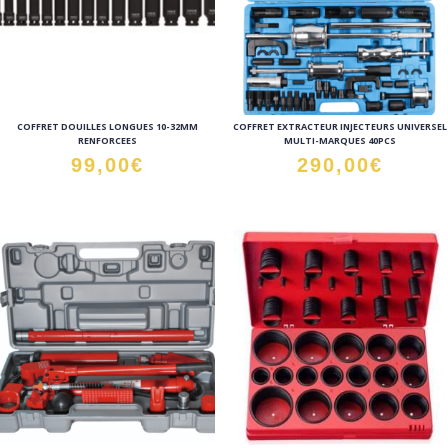
COFFRET DOUILLES LONGUES 10-32MM
COFFRET EXTRACTEUR INJECTEURS UNIVERSEL
RENFORCEES
MULTI-MARQUES 40PCS
99,00
€
290,00
€