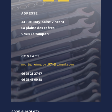
ADRESSE
34 Rue Bory Saint Vincent
La plaine des cafres
97430 Le tampon
CONTACT
multiproimport974@gmail.com
06 92 21 27 67
06 93 45 99 88