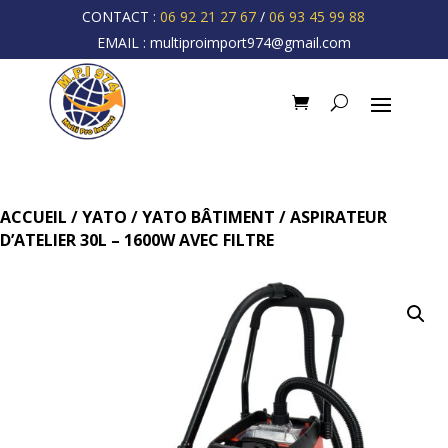
CONTACT :
06 92 21 27 67
/
06 93 45 99 88
EMAIL :
multiproimport974@gmail.com
ACCUEIL
/
YATO
/
YATO BÂTIMENT
/ ASPIRATEUR
D’ATELIER 30L – 1600W AVEC FILTRE