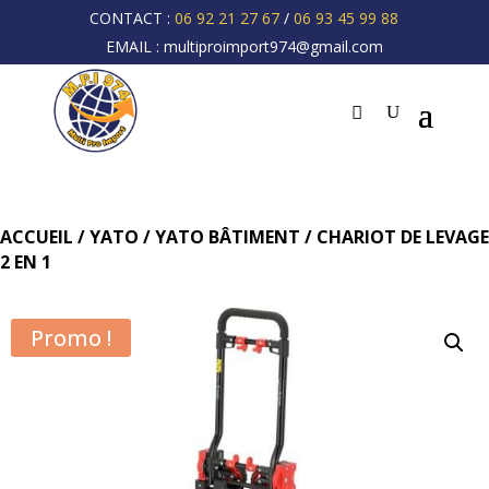
CONTACT :
06 92 21 27 67
/
06 93 45 99 88
EMAIL :
multiproimport974@gmail.com
ACCUEIL
/
YATO
/
YATO BÂTIMENT
/ CHARIOT DE LEVAGE
2 EN 1
Promo !