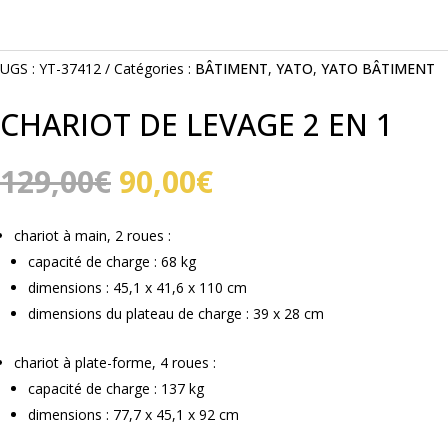
UGS :
YT-37412
Catégories :
BÂTIMENT
,
YATO
,
YATO BÂTIMENT
CHARIOT DE LEVAGE 2 EN 1
Le
Le
129,00
€
90,00
€
prix
prix
initial
actuel
chariot à main, 2 roues :
était :
est :
capacité de charge : 68 kg
129,00€.
90,00€.
dimensions : 45,1 x 41,6 x 110 cm
dimensions du plateau de charge : 39 x 28 cm
chariot à plate-forme, 4 roues :
capacité de charge : 137 kg
dimensions : 77,7 x 45,1 x 92 cm