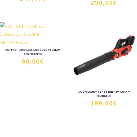
290,00
€
COFFRET DOUILLES LONGUES 10-32MM
RENFORCEES
99,00
€
SOUFFLEUR + 1 BATTERIE 18V 4.0AH +
CHARGEUR
199,00
€