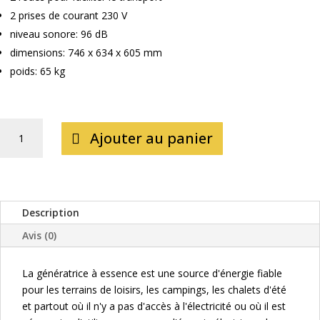
2 prises de courant 230 V
niveau sonore: 96 dB
dimensions: 746 x 634 x 605 mm
poids: 65 kg
QUANTITÉ
Ajouter au panier
DE
GROUPE
ELECTROGENE
5KW
ONDULEUR
Description
SILENCIEUX
Avis (0)
16/32A
DÉMARRAGE
La génératrice à essence est une source d'énergie fiable
A
pour les terrains de loisirs, les campings, les chalets d'été
DISTANCE
et partout où il n'y a pas d'accès à l'électricité ou où il est