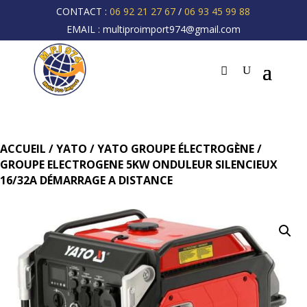
CONTACT :
06 92 21 27 67
/
06 93 45 99 88
EMAIL :
multiproimport974@gmail.com
ACCUEIL
/
YATO
/
YATO GROUPE ÉLECTROGÈNE
/
GROUPE ELECTROGENE 5KW ONDULEUR SILENCIEUX
16/32A DÉMARRAGE A DISTANCE