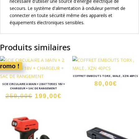
nécessaire d'utiliser une source d'énergie électrique de
secours. Le système d'alimentation à onduleur permet de
connecter en toute sécurité même des appareils et
équipements électroniques sensibles.
Produits similaires
romo !
COFFRET EMBOUTS TORX , MALE , XZN 40PCS
80,00
€
SCIE CIRCULAIRE A MAIN + 2 BATTERIES 18V +
CHARGEUR + SAC DE RANGEMENT
Le
Le
259,00
€
199,00
€
prix
prix
initial
actuel
était :
est :
259,00€.
199,00€.