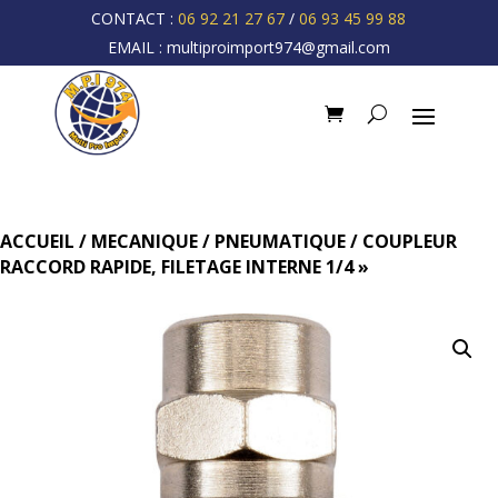
CONTACT :
06 92 21 27 67
/
06 93 45 99 88
EMAIL :
multiproimport974@gmail.com
ACCUEIL
/
MECANIQUE
/
PNEUMATIQUE
/ COUPLEUR
RACCORD RAPIDE, FILETAGE INTERNE 1/4 »