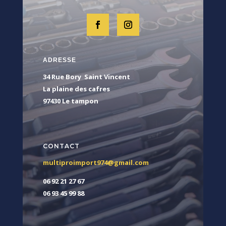
ADRESSE
34 Rue Bory Saint Vincent
La plaine des cafres
97430 Le tampon
CONTACT
multiproimport974@gmail.com
06 92 21 27 67
06 93 45 99 88