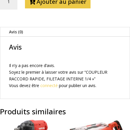
Ajouter au panier
DE
COUPLEUR
RACCORD
RAPIDE,
FILETAGE
Avis (0)
INTERNE
1/4''
Avis
Il n’y a pas encore d’avis.
Soyez le premier à laisser votre avis sur “COUPLEUR
RACCORD RAPIDE, FILETAGE INTERNE 1/4 »”
Vous devez être
connecté
pour publier un avis.
Produits similaires