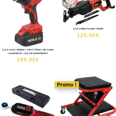
SCIE SABRE FILAIRE 1050W
129,00
€
CLE A CHOC 350NM + 2 BATTERIES 18V 4.0AH
+CHARGEUR + SAC DE RANGEMENT
199,00
€
Promo !