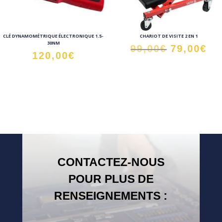
CLÉ DYNAMOMÉTRIQUE ÉLECTRONIQUE 1.5-
CHARIOT DE VISITE 2 EN 1
30NM
Le
Le
99,00
€
79,00
€
120,00
€
prix
pr
initial
ac
était :
est
99,00€.
79
CONTACTEZ-NOUS
POUR PLUS DE
RENSEIGNEMENTS :