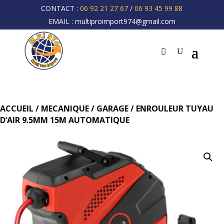
CONTACT :
06 92 21 27 67
/
06 93 45 99 88
EMAIL :
multiproimport974@gmail.com
ACCUEIL
/
MECANIQUE
/
GARAGE
/ ENROULEUR TUYAU
D’AIR 9.5MM 15M AUTOMATIQUE