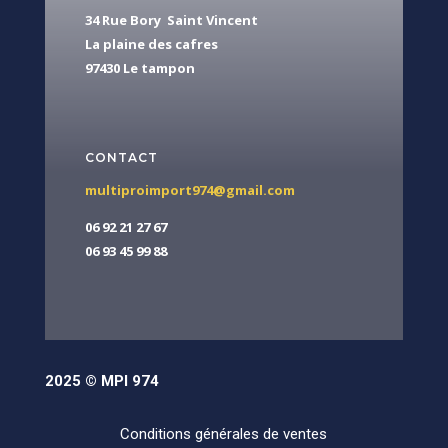
34 Rue Bory Saint Vincent
La plaine des cafres
97430 Le tampon
CONTACT
multiproimport974@gmail.com
06 92 21 27 67
06 93 45 99 88
2025 © MPI 974
Conditions générales de ventes