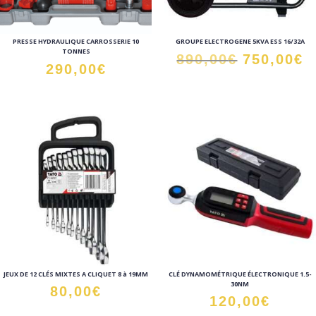
PRESSE HYDRAULIQUE CARROSSERIE 10
GROUPE ELECTROGENE 5KVA ESS 16/32A
TONNES
Le
L
890,00
€
750,00
€
290,00
€
prix
p
initial
a
était :
e
890,00€.
7
JEUX DE 12 CLÉS MIXTES A CLIQUET 8 à 19MM
CLÉ DYNAMOMÉTRIQUE ÉLECTRONIQUE 1.5-
30NM
80,00
€
120,00
€