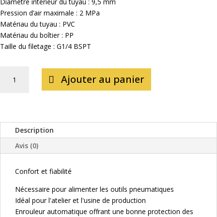
Diamètre intérieur du tuyau : 9,5 mm
Pression d’air maximale : 2 MPa
Matériau du tuyau : PVC
Matériau du boîtier : PP
Taille du filetage : G1/4 BSPT
QUANTITÉ
Ajouter au panier
DE
ENROULEUR
TUYAU
D'AIR
9.5MM
Description
15M
Avis (0)
AUTOMATIQUE
Confort et fiabilité
Nécessaire pour alimenter les outils pneumatiques
Idéal pour l'atelier et l'usine de production
Enrouleur automatique offrant une bonne protection des