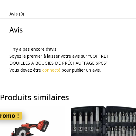
A
BOUGIES
Avis (0)
DE
PRÉCHAUFFAGE
Avis
6PCS
Il n’y a pas encore d’avis.
Soyez le premier à laisser votre avis sur “COFFRET
DOUILLES A BOUGIES DE PRÉCHAUFFAGE 6PCS”
Vous devez être
connecté
pour publier un avis.
Produits similaires
romo !