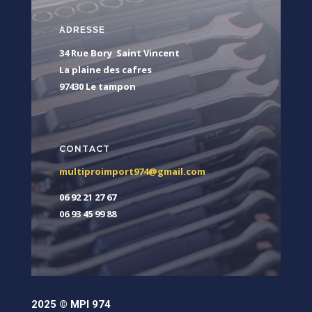
ADRESSE
34 Rue Bory Saint Vincent
La plaine des cafres
97430 Le tampon
CONTACT
multiproimport974@gmail.com
06 92 21 27 67
06 93 45 99 88
2025 © MPI 974