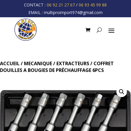
CONTACT :
06 92 21 27 67
/
06 93 45 99 88
EMAIL :
multiproimport974@gmail.com
ACCUEIL
/
MECANIQUE
/
EXTRACTEURS
/ COFFRET
DOUILLES A BOUGIES DE PRÉCHAUFFAGE 6PCS