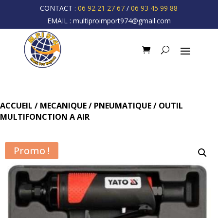
CONTACT :
06 92 21 27 67
/
06 93 45 99 88
EMAIL :
multiproimport974@gmail.com
ACCUEIL
/
MECANIQUE
/
PNEUMATIQUE
/ OUTIL
MULTIFONCTION A AIR
Promo !