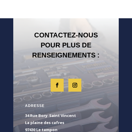
259,00€.
1
CONTACTEZ-NOUS
POUR PLUS DE
RENSEIGNEMENTS :
ADRESSE
34 Rue Bory Saint Vincent
La plaine des cafres
97430 Le tampon