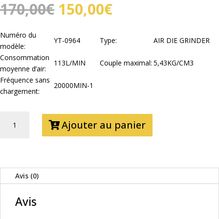
Le
Le
170,00
€
150,00
€
prix
prix
initial
actuel
Numéro du
était :
est :
YT-0964
Type:
AIR DIE GRINDER
modèle:
170,00€.
150,00€.
Consommation
113L/MIN
Couple maximal:
5,43KG/CM3
moyenne d’air:
Fréquence sans
20000MIN-1
chargement:
QUANTITÉ
Ajouter au panier
DE
OUTIL
MULTIFONCTION
A
AIR
Avis (0)
Avis