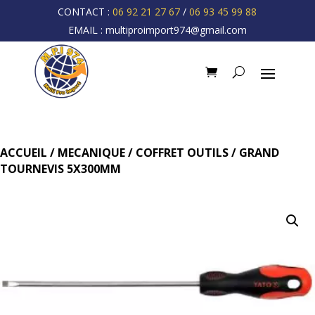
CONTACT :
06 92 21 27 67
/
06 93 45 99 88
EMAIL :
multiproimport974@gmail.com
ACCUEIL
/
MECANIQUE
/
COFFRET OUTILS
/ GRAND
TOURNEVIS 5X300MM