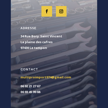
ADRESSE
34 Rue Bory Saint Vincent
La plaine des cafres
97430 Le tampon
CONTACT
multiproimport974@gmail.com
06 92 21 27 67
06 93 45 99 88