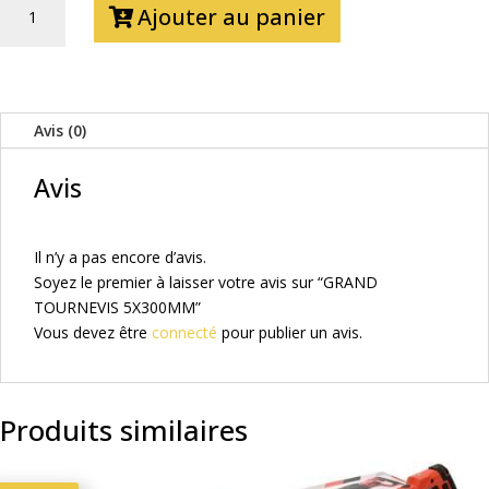
Ajouter au panier
DE
GRAND
TOURNEVIS
5X300MM
Avis (0)
Avis
Il n’y a pas encore d’avis.
Soyez le premier à laisser votre avis sur “GRAND
TOURNEVIS 5X300MM”
Vous devez être
connecté
pour publier un avis.
Produits similaires