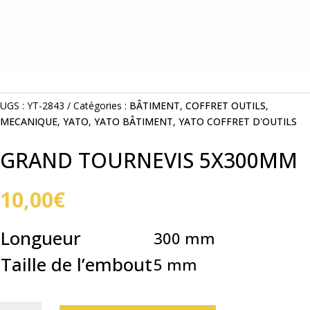
UGS :
YT-2843
Catégories :
BÂTIMENT
,
COFFRET OUTILS
,
MECANIQUE
,
YATO
,
YATO BÂTIMENT
,
YATO COFFRET D'OUTILS
GRAND TOURNEVIS 5X300MM
10,00
€
Longueur
300 mm
Taille de l’embout
5 mm
QUANTITÉ