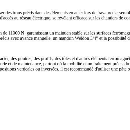
r des trous précis dans des éléments en acier lors de travaux d'assembl
d'accès au réseau électrique, se révélant efficace sur les chantiers de con
n de 11000 N, garantissant un maintien stable sur les surfaces ferromagn
précis avec avance manuelle, un mandrin Weldon 3/4" et la possibilité d'
cier, des poutres, des profils, des tôles et d'autres éléments ferromagnét
urerie et de maintenance, partout où la mobilité et un traitement précis d
n positions verticales ou inversées, il est recommandé d'utiliser une pât