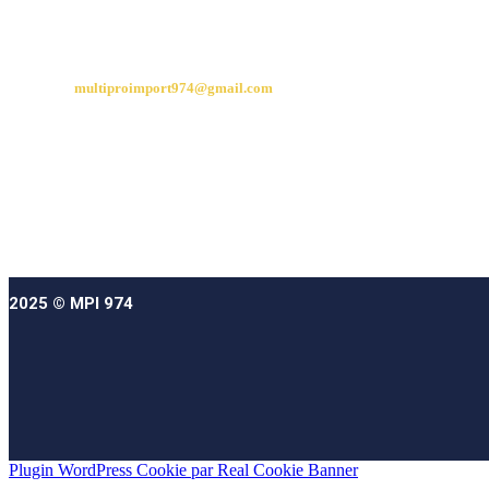
CONTACT
multiproimport974@gmail.com
06 92 21 27 67
06 93 45 99 88
2025 © MPI 974
Plugin WordPress Cookie par Real Cookie Banner