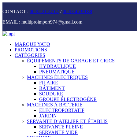
CONTACT :
06 92 21 27 67
/
06 93 45 99 88
EMAIL :
multiproimport974@gmail.com
MARQUE YATO
PROMOTIONS
CATÉGORIES
ÉQUIPEMENTS DE GARAGE ET CRICS
HYDRAULIQUE
PNEUMATIQUE
MACHINES ÉLECTRIQUES
FILAIRE
BÂTIMENT
SOUDURE
GROUPE ÉLECTROGÈNE
MACHINES À BATTERIE
ELECTROPORTATIF
JARDIN
SERVANTE D’ATELIER ET ÉTABLIS
SERVANTE PLEINE
SERVANTE VIDE