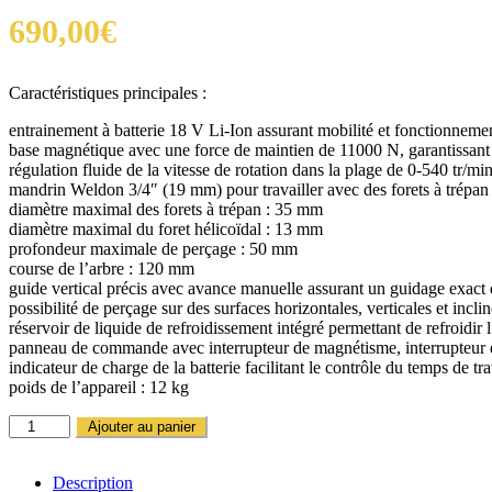
690,00
€
Caractéristiques principales :
entrainement à batterie 18 V Li-Ion assurant mobilité et fonctionnemen
base magnétique avec une force de maintien de 11000 N, garantissant u
régulation fluide de la vitesse de rotation dans la plage de 0-540 tr/mi
mandrin Weldon 3/4″ (19 mm) pour travailler avec des forets à trépan
diamètre maximal des forets à trépan : 35 mm
diamètre maximal du foret hélicoïdal : 13 mm
profondeur maximale de perçage : 50 mm
course de l’arbre : 120 mm
guide vertical précis avec avance manuelle assurant un guidage exact d
possibilité de perçage sur des surfaces horizontales, verticales et incli
réservoir de liquide de refroidissement intégré permettant de refroidir l
panneau de commande avec interrupteur de magnétisme, interrupteur de 
indicateur de charge de la batterie facilitant le contrôle du temps de tra
poids de l’appareil : 12 kg
QUANTITÉ
Ajouter au panier
DE
PERCEUSE
MAGNÉTIQUE
Description