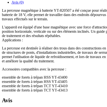
A
Avis (0)
BATTERIE
La perceuse magnétique à batterie YT-820507 a été conçue pour réalise
SB/SC
batterie de 18 V, elle permet de travailler dans des endroits dépourvus 
travaux effectués sur le terrain.
L'appareil est équipé d'une base magnétique avec une force d'attractio
position horizontale, verticale ou sur des éléments inclinés. Un guide 
de traitement et des résultats répétables.
Applications :
La perceuse est destinée à réaliser des trous dans des constructions en a
de structures de ponts, d'installations industrielles, de travaux de serr
permet l'utilisation de liquide de refroidissement, et lors de travaux e
et améliore la qualité du traitement.
Accessoires compatibles avec la perceuse :
ensemble de forets à trépan HSS YT-43400
ensemble de forets à trépan HSS YT-43405
ensemble de forets à trépan TCT YT-43410
ensemble de forets à trépan TCT YT-43413
Avis