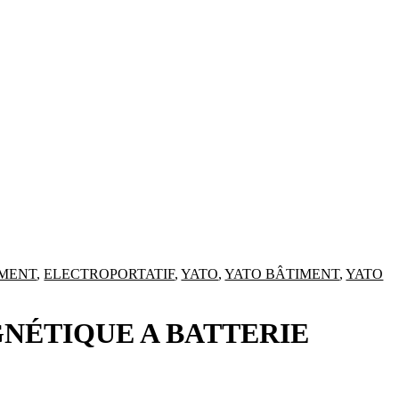
MENT
,
ELECTROPORTATIF
,
YATO
,
YATO BÂTIMENT
,
YATO
NÉTIQUE A BATTERIE