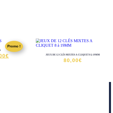
Promo !
S
Le
00
€
JEUX DE 12 CLÉS MIXTES A CLIQUET 8 à 19MM
80,00
€
prix
al
actuel
 :
est :
00€.
170,00€.