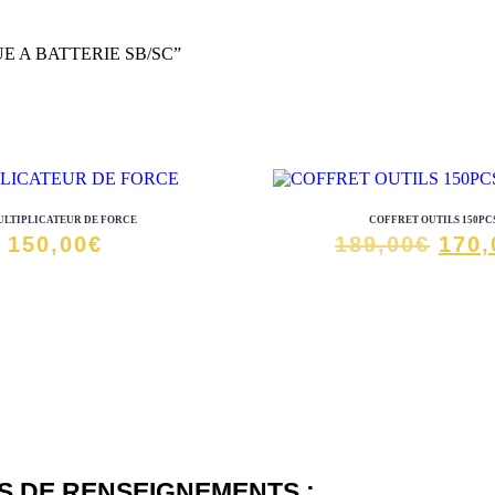
IQUE A BATTERIE SB/SC”
LTIPLICATEUR DE FORCE
COFFRET OUTILS 150PC
Le
150,00
€
189,00
€
170,
prix
initi
était
189,
 DE RENSEIGNEMENTS :