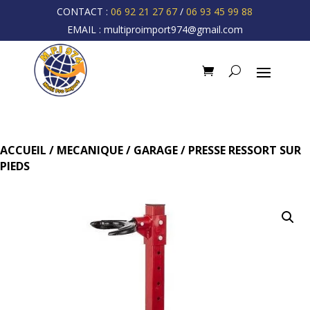
CONTACT :
06 92 21 27 67
/
06 93 45 99 88
EMAIL :
multiproimport974@gmail.com
ACCUEIL
/
MECANIQUE
/
GARAGE
/ PRESSE RESSORT SUR
PIEDS