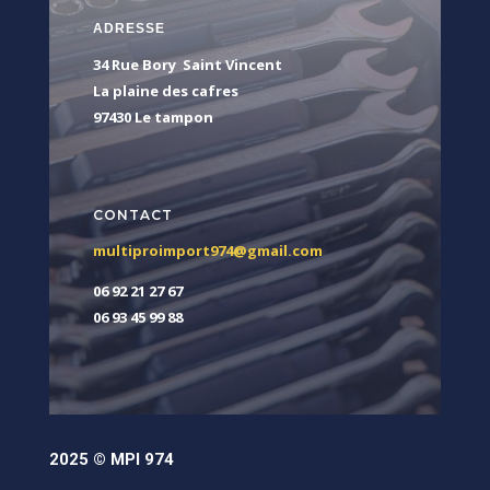
ADRESSE
34 Rue Bory Saint Vincent
La plaine des cafres
97430 Le tampon
CONTACT
multiproimport974@gmail.com
06 92 21 27 67
06 93 45 99 88
2025 © MPI 974