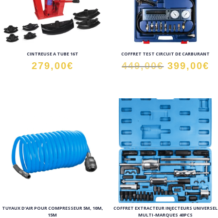
CINTREUSE A TUBE 16T
COFFRET TEST CIRCUIT DE CARBURANT
Le
L
279,00
€
449,00
€
399,00
€
prix
p
initial
a
était :
e
449,00€.
3
TUYAUX D’AIR POUR COMPRESSEUR 5M, 10M,
COFFRET EXTRACTEUR INJECTEURS UNIVERSEL
15M
MULTI-MARQUES 40PCS