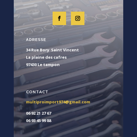
ADRESSE
34 Rue Bory Saint Vincent
La plaine des cafres
97430 Le tampon
CONTACT
multiproimport974@gmail.com
06 92 21 27 67
06 93 45 99 88