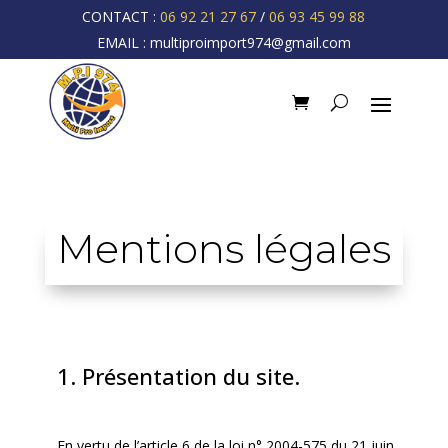
CONTACT :
06 92 21 27 67
/
06 93 45 99 88
EMAIL :
multiproimport974@gmail.com
Mentions légales
1. Présentation du site.
En vertu de l’article 6 de la loi n° 2004-575 du 21 juin