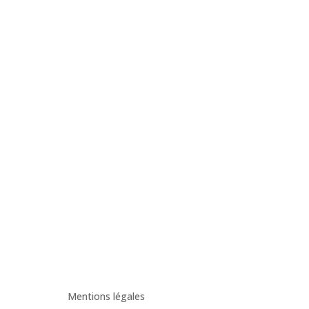
Contact
multiproimport974@gmail.com
06 92 21 27 67
06 93 45 99 88
Mentions légales