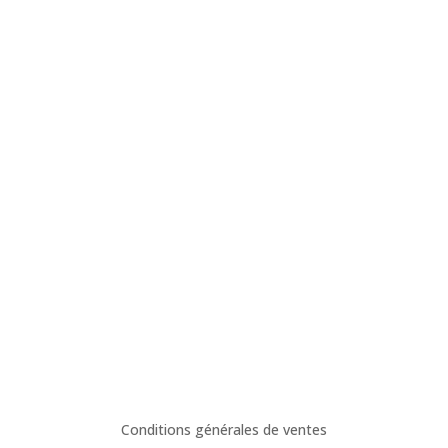
renseignements :
Adresse
34 Rue Bory Saint Vincent
La plaine des cafres
97430 Le tampon
Conditions générales de ventes