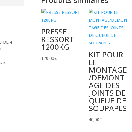
EXTRACTEURS
DE
BOULON
ARRONDI
1/2
PRESSE
+
RESSORT
RALLONGE
EU DE 4
1200KG
+
KIT POUR
120,00
€
LE
vis.
MONTAGE
/DEMONT
AGE DES
JOINTS DE
QUEUE DE
SOUPAPES
40,00
€