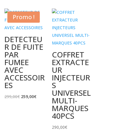
Promo !
DETECTEU
R DE FUITE
PAR
COFFRET
FUMEE
EXTRACTE
AVEC
UR
ACCESSOIR
INJECTEUR
ES
S
UNIVERSEL
Le
Le
299,00
€
259,00
€
MULTI-
prix
prix
MARQUES
initial
actuel
40PCS
était :
est :
299,00€.
259,00€.
290,00
€