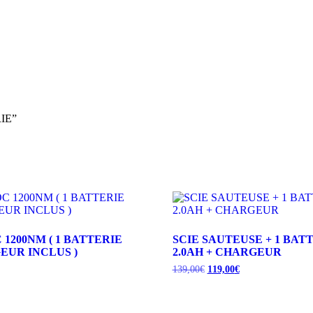
RIE”
 1200NM ( 1 BATTERIE
SCIE SAUTEUSE + 1 BATT
EUR INCLUS )
2.0AH + CHARGEUR
Le
Le
139,00
€
119,00
€
prix
prix
initial
actuel
était :
est :