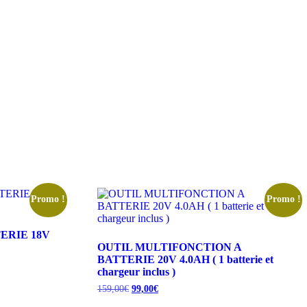
Promo !
Promo !
ERIE 18V
OUTIL MULTIFONCTION A
BATTERIE 20V 4.0AH ( 1 batterie et
chargeur inclus )
Le
Le
159,00
€
99,00
€
prix
prix