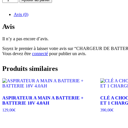
30,00€.
20,00€.
de
CHARGEUR
DE
Avis (0)
BATTERIE
Avis
Il n’y a pas encore d’avis.
Soyez le premier à laisser votre avis sur “CHARGEUR DE BATTE
Vous devez être
connecté
pour publier un avis.
Produits similaires
ASPIRATEUR A MAIN A BATTERIE +
CLÉ A CHOC
BATTERIE 18V 4.0AH
ET 1 CHARG
129,00
€
390,00
€