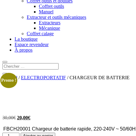
Coffret outils et douilles
Coffret outils
Manuel
Extracteur et outils mécaniques
Extracteurs
Mécanique
Coffret calage
La boutique
Espace revendeur
À propos
Accueil
/
ELECTROPORTATIF
/ CHARGEUR DE BATTERIE
Promo !
Le
Le
30,00
€
20,00
€
prix
prix
initial
actuel
FBCH20001
Chargeur de batterie rapide, 220-240V ~ 50/60H
était :
est :
quantité
Ajouter au panier