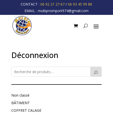
CONTACT :
06 92 21 27 67
/
06 93 45 99 88
EMAIL :
multiproimport974@gmail.com
Déconnexion
Non classé
BÂTIMENT
COFFRET CALAGE