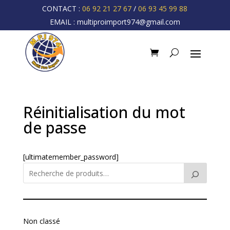
CONTACT :
06 92 21 27 67
/
06 93 45 99 88
EMAIL :
multiproimport974@gmail.com
Réinitialisation du mot
de passe
[ultimatemember_password]
Non classé