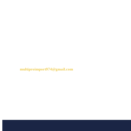
La plaine des cafres
97430 Le tampon
CONTACT
multiproimport974@gmail.com
06 92 21 27 67
06 93 45 99 88