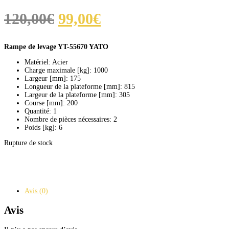
Le
Le
120,00
€
99,00
€
prix
prix
Rampe de levage YT-55670 YATO
initial
actuel
Matériel:
Acier
était :
est :
Charge maximale [kg]:
1000
Largeur [mm]:
175
120,00€.
99,00€.
Longueur de la plateforme [mm]:
815
Largeur de la plateforme [mm]:
305
Course [mm]:
200
Quantité:
1
Nombre de pièces nécessaires:
2
Poids [kg]:
6
Rupture de stock
Avis (0)
Avis