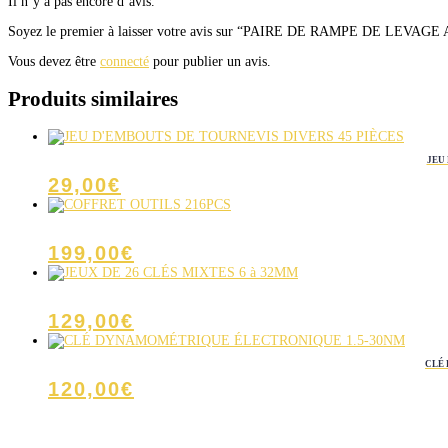
Il n’y a pas encore d’avis.
Soyez le premier à laisser votre avis sur “PAIRE DE RAMPE DE LEVAGE
Vous devez être
connecté
pour publier un avis.
Produits similaires
JEU
29,00
€
199,00
€
129,00
€
CLÉ
120,00
€