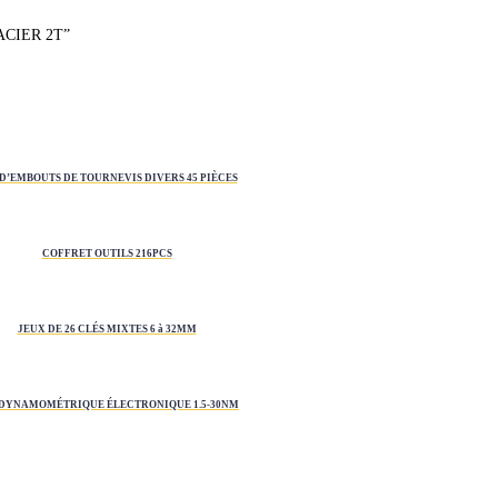
 ACIER 2T”
 D’EMBOUTS DE TOURNEVIS DIVERS 45 PIÈCES
COFFRET OUTILS 216PCS
JEUX DE 26 CLÉS MIXTES 6 à 32MM
 DYNAMOMÉTRIQUE ÉLECTRONIQUE 1.5-30NM