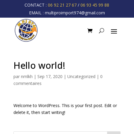
CONTACT :
06 92 21 27 67
/
06 93 45 99 88
EMAIL :
multiproimport974@gmail.com
Hello world!
par
nmlkh
|
Sep 17, 2020
|
Uncategorized
|
0
commentaires
Welcome to WordPress. This is your first post. Edit or
delete it, then start writing!