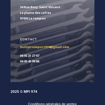
34 Rue Bory Saint Vincent
La plaine des cafres
97430 Le tampon
CONTACT
multiproimport974@gmail.com
06 92 21 27 67
06 93 45 99 88
2025 © MPI 974
Conditions générales de ventes